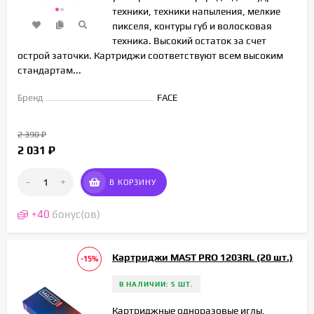
техники, техники напыления, мелкие
пикселя, контуры губ и волосковая
техника. Высокий остаток за счет
острой заточки. Картриджи соответствуют всем высоким
стандартам...
Бренд
FACE
2 390
₽
2 031
₽
-
+
В КОРЗИНУ
+
40
бонус(ов)
Картриджи MAST PRO 1203RL (20 шт.)
-15%
В НАЛИЧИИ: 5 ШТ.
Картриджные одноразовые иглы,