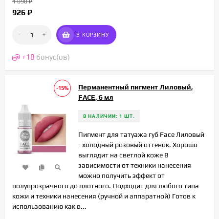
1 090
₽
926
₽
-
+
В КОРЗИНУ
+
18
бонус(ов)
Перманентный пигмент Лиловый,
-15%
FACE, 6 мл
В НАЛИЧИИ: 1 ШТ.
Пигмент для татуажа губ Face Лиловый
- холодный розовый оттенок. Хорошо
выглядит на светлой коже В
зависимости от техники нанесения
можно получить эффект от
полупрозрачного до плотного. Подходит для любого типа
кожи и техники нанесения (ручной и аппаратной) Готов к
использованию как в...