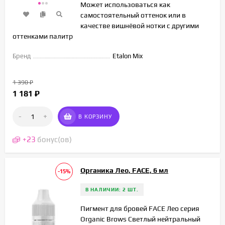
Может использоваться как
самостоятельный оттенок или в
качестве вишнёвой нотки с другими
оттенками палитр
Бренд
Etalon Mix
1 390
₽
1 181
₽
-
+
В КОРЗИНУ
+
23
бонус(ов)
Органика Лео, FACE, 6 мл
-15%
В НАЛИЧИИ: 2 ШТ.
Пигмент для бровей FACE Лео серия
Organic Brows Светлый нейтральный