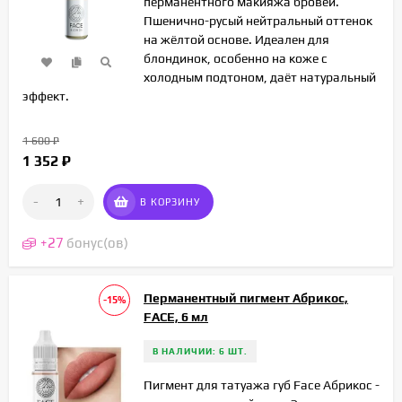
перманентного макияжа бровей.
Пшенично-русый нейтральный оттенок
на жёлтой основе. Идеален для
блондинок, особенно на коже с
холодным подтонoм, даёт натуральный
эффект.
1 600
₽
1 352
₽
-
+
В КОРЗИНУ
+
27
бонус(ов)
Перманентный пигмент Абрикос,
-15%
FACE, 6 мл
В НАЛИЧИИ: 6 ШТ.
Пигмент для татуажа губ Face Абрикос -