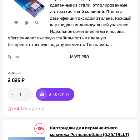
сделанные из стали, отполированные
автоматической машиной. Полная
дезинфекция оксидом этилена. Каждый
картридж в индивидуальной упаковке.
Идеальное сочетание иглы и носика,
обеспечивает высокую стабильность и плавную
беспрепятственную подачу пигмента. Тип пайки:...
Бренд
MAST PRO
2 385
₽
2 026
₽
-
+
В КОРЗИНУ
+
40
бонус(ов)
Картриджи для перманентного
-15%
макияжа PermanentLine (0,25/1RLLT)