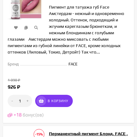
Пигмент для татуажа губ Face
Амстердам - нежный и одновременно
холодный. Оттенок, подходящий и
жгучим кареглазым брюнеткам, и
нежным блондинкам с голубыми
глазами⠀ Амстердам можно миксовать с любыми
пигментами из губной линейки от FACE, кроме холодных
оттенков (Лиловый, Токио, Детройт) Так что...
Бренд
FACE
1 090
₽
926
₽
-
+
В КОРЗИНУ
+
18
бонус(ов)
Перманентный пигмент Блонд, FACE ,
-15%