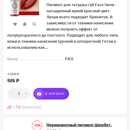
Пигмент для татуажа губ Face Чили -
насыщенный яркий красный цвет.
Лучше всего подходит брюнеток. В
зависимости от техники нанесения
можно получить эффект от
полупрозрачного до плотного. Подходит для любого типа
кожи и техники нанесения (ручной и аппаратной) Готов к
использованию как...
Бренд
FACE
1 090
₽
926
₽
-
+
В КОРЗИНУ
+
18
бонус(ов)
Перманентный пигмент Щербет,
-15%