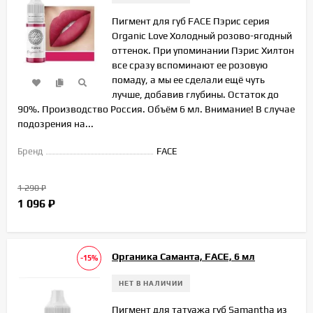
Пигмент для губ FACE Пэрис серия
Organic Love Холодный розово-ягодный
оттенок. При упоминании Пэрис Хилтон
все сразу вспоминают ее розовую
помаду, а мы ее сделали ещё чуть
лучше, добавив глубины. Остаток до
90%. Производство Россия. Объём 6 мл. Внимание! В случае
подозрения на...
Бренд
FACE
1 290
₽
1 096
₽
Органика Саманта, FACE, 6 мл
-15%
НЕТ В НАЛИЧИИ
Пигмент для татуажа губ Samantha из