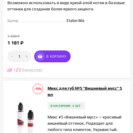
Возможно использовать в виде яркой алой нотки в базовые
оттенки для создания более яркого акцента.
Бренд
Etalon Mix
1 390
₽
1 181
₽
-
+
В КОРЗИНУ
+
23
бонус(ов)
Микс для губ №5 "Вишневый мусс" 5
-15%
мл
В НАЛИЧИИ: 2 ШТ.
Микс #5 «Вишневый мусс» — красивый
вишнёвый оттенок. Подходит для
любого типа клиенток. Укрывистый.