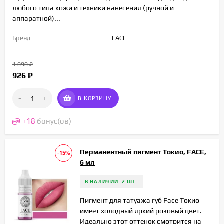
любого типа кожи и техники нанесения (ручной и
аппаратной)...
Бренд
FACE
1 090
₽
926
₽
-
+
В КОРЗИНУ
+
18
бонус(ов)
Перманентный пигмент Токио, FACE,
-15%
6 мл
В НАЛИЧИИ: 2 ШТ.
Пигмент для татуажа губ Face Токио
имеет холодный яркий розовый цвет.
Идеально этот оттенок смотрится на