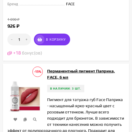
Бренд
FACE
1 090
₽
926
₽
-
+
В КОРЗИНУ
+
18
бонус(ов)
Перманентный пигмент Паприка,
-15%
FACE, 6 мл
В НАЛИЧИИ: 3 ШТ.
Пигмент для татуажа губ Face Паприка
- насыщенный ярко-красный цвет с
розовым оттенком. Лучше всего
подходит для брюнеток. В зависимости
от техники нанесения можно получить
эффект от полупрозрачного до плотного. Подходит для