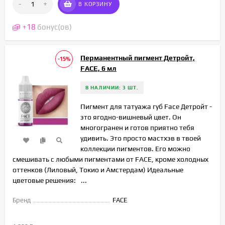
-
+
В КОРЗИНУ
+
18
бонус(ов)
Перманентный пигмент Детройт,
-15%
FACE, 6 мл
В НАЛИЧИИ: 3 ШТ.
Пигмент для татуажа губ Face Детройт -
это ягодно-вишневый цвет. Он
многогранен и готов приятно тебя
удивить. Это просто мастхэв в твоей
коллекции пигментов. Его можно
смешивать с любыми пигментами от FACE, кроме холодных
оттенков (Лиловый, Токио и Амстердам) Идеальные
цветовые решения:⠀...
Бренд
FACE