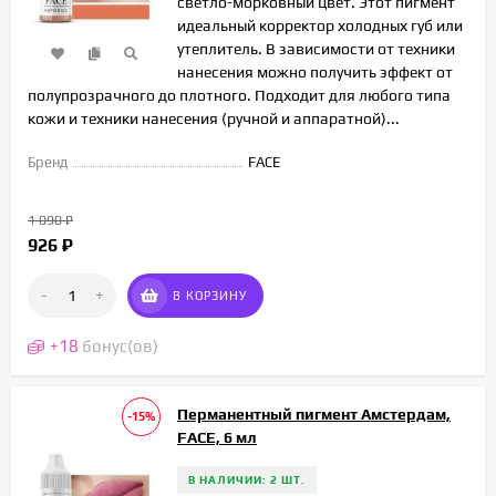
светло-морковный цвет. Этот пигмент
идеальный корректор холодных губ или
утеплитель. В зависимости от техники
нанесения можно получить эффект от
полупрозрачного до плотного. Подходит для любого типа
кожи и техники нанесения (ручной и аппаратной)...
Бренд
FACE
1 090
₽
926
₽
-
+
В КОРЗИНУ
+
18
бонус(ов)
Перманентный пигмент Амстердам,
-15%
FACE, 6 мл
В НАЛИЧИИ: 2 ШТ.