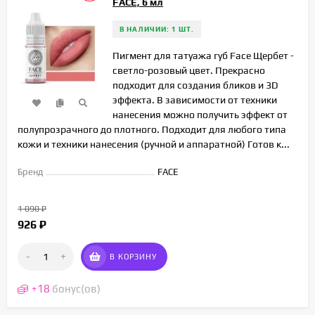
FACE, 6 мл
В НАЛИЧИИ: 1 ШТ.
Пигмент для татуажа губ Face Щербет -
светло-розовый цвет. Прекрасно
подходит для создания бликов и 3D
эффекта. В зависимости от техники
нанесения можно получить эффект от
полупрозрачного до плотного. Подходит для любого типа
кожи и техники нанесения (ручной и аппаратной) Готов к...
Бренд
FACE
1 090
₽
926
₽
-
+
В КОРЗИНУ
+
18
бонус(ов)