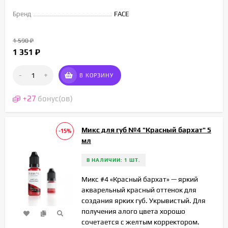
Бренд
FACE
1 590
₽
1 351
₽
-
+
В КОРЗИНУ
+
27
бонус(ов)
Микс для губ №4 "Красный бархат" 5
-15%
мл
В НАЛИЧИИ: 1 ШТ.
Микс #4 «Красный бархат» — яркий
акварельный красный оттенок для
создания ярких губ. Укрывистый. Для
получения алого цвета хорошо
сочетается с желтым корректором.