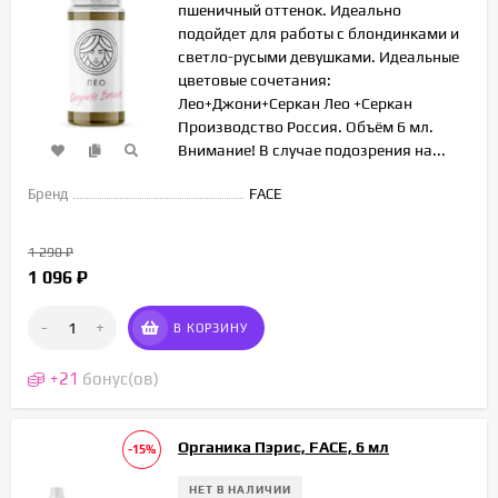
пшеничный оттенок. Идеально
подойдет для работы с блондинками и
светло-русыми девушками. Идеальные
цветовые сочетания:
Лео+Джони+Серкан Лео +Серкан
Производство Россия. Объём 6 мл.
Внимание! В случае подозрения на...
Бренд
FACE
1 290
₽
1 096
₽
-
+
В КОРЗИНУ
+
21
бонус(ов)
Органика Пэрис, FACE, 6 мл
-15%
НЕТ В НАЛИЧИИ