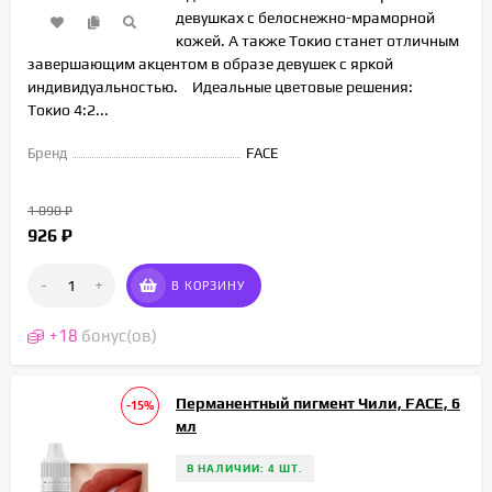
девушках с белоснежно-мраморной
кожей. А также Токио станет отличным
завершающим акцентом в образе девушек с яркой
индивидуальностью.⠀ Идеальные цветовые решения:⠀
Токио 4:2...
Бренд
FACE
1 090
₽
926
₽
-
+
В КОРЗИНУ
+
18
бонус(ов)
Перманентный пигмент Чили, FACE, 6
-15%
мл
В НАЛИЧИИ: 4 ШТ.