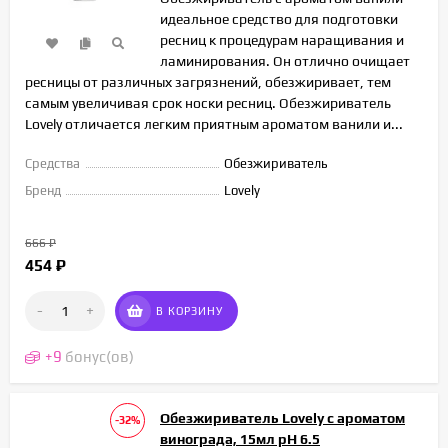
идеальное средство для подготовки
ресниц к процедурам наращивания и
ламинирования. Он отлично очищает
ресницы от различных загрязнений, обезжиривает, тем
самым увеличивая срок носки ресниц. Обезжириватель
Lovely отличается легким приятным ароматом ванили и...
Средства
Обезжириватель
Бренд
Lovely
666
₽
454
₽
-
+
В КОРЗИНУ
+
9
бонус(ов)
Обезжириватель Lovely с ароматом
-32%
винограда, 15мл pH 6.5