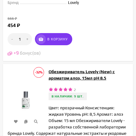
Бренд
Lovely
666
₽
454
₽
-
+
В КОРЗИНУ
+
9
бонус(ов)
Обезжириватель Lovely (New) с
-32%
ароматом алоэ, 15мл pH 8.5
2
В НАЛИЧИИ: 9 ШТ.
Цвет: прозрачный Консистенция:
жидкая Уровень pH: 8,5 Аромат: алоэ
Объем: 15 мл Обезжириватели Lovely -
разработка собственной лаборатории
бренда Lovely. Содержат натуральные экстракты и уходовые