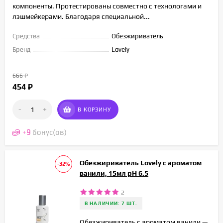
компоненты. Протестированы совместно с технологами и
лэшмейкерами. Благодаря специальной...
Средства
Обезжириватель
Бренд
Lovely
666
₽
454
₽
-
+
В КОРЗИНУ
+
9
бонус(ов)
Обезжириватель Lovely с ароматом
-32%
ванили, 15мл pH 6.5
2
В НАЛИЧИИ: 7 ШТ.
Обезжириватель с ароматом ванили —