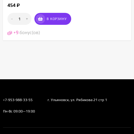
454
₽
-
+
В КОРЗИНУ
+
9
бонус(ов)
+7-953-988-33-55
г. Ульяновск, ул. Рябикова 21 стр 1
Пн-Вс 09:00—19:00