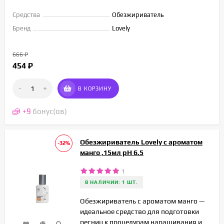
Средства
Обезжириватель
Бренд
Lovely
666
₽
454
₽
-
+
В КОРЗИНУ
+
9
бонус(ов)
Обезжириватель Lovely с ароматом
-32%
манго ,15мл pH 6.5
1
В НАЛИЧИИ: 1 ШТ.
Обезжириватель с ароматом манго —
идеальное средство для подготовки
ресниц к процедурам наращивания и