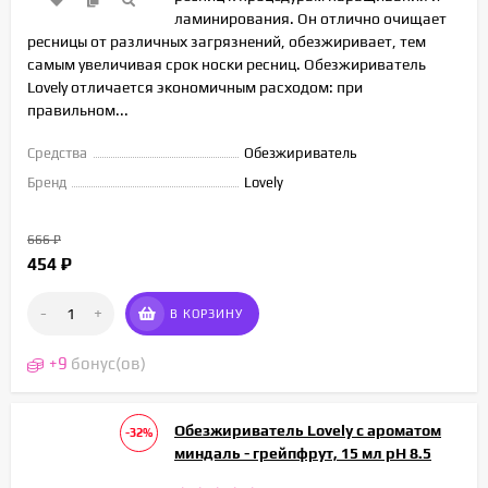
ламинирования. Он отлично очищает
ресницы от различных загрязнений, обезжиривает, тем
самым увеличивая срок носки ресниц. Обезжириватель
Lovely отличается экономичным расходом: при
правильном...
Средства
Обезжириватель
Бренд
Lovely
666
₽
454
₽
-
+
В КОРЗИНУ
+
9
бонус(ов)
Обезжириватель Lovely с ароматом
-32%
миндаль - грейпфрут, 15 мл pH 8.5