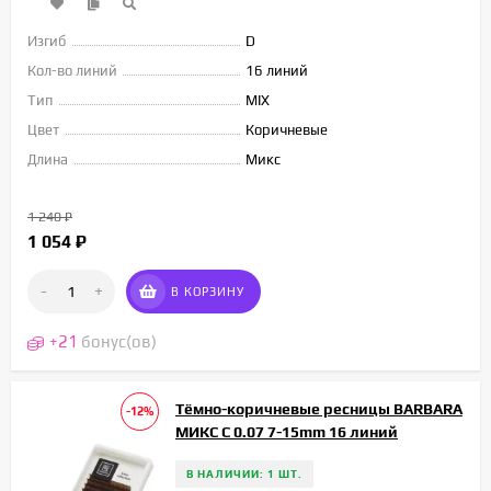
Изгиб
D
Кол-во линий
16 линий
Тип
MIX
Цвет
Коричневые
Длина
Микс
1 240
₽
1 054
₽
-
+
В КОРЗИНУ
+
21
бонус(ов)
Тёмно-коричневые ресницы BARBARA
-12%
МИКС C 0.07 7-15mm 16 линий
В НАЛИЧИИ: 1 ШТ.