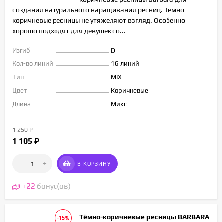
создания натурального наращивания ресниц. Темно-
коричневые ресницы не утяжеляют взгляд. Особенно
хорошо подходят для девушек со...
Изгиб
D
Кол-во линий
16 линий
Тип
MIX
Цвет
Коричневые
Длина
Микс
1 250
₽
1 105
₽
-
+
В КОРЗИНУ
+
22
бонус(ов)
Тёмно-коричневые ресницы BARBARA
-15%