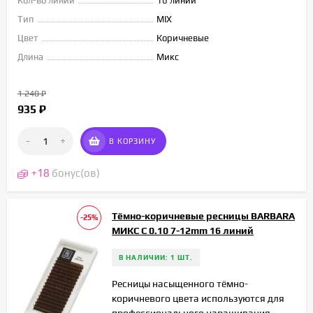
Кол-во линий
16 линий
Тип
MIX
Цвет
Коричневые
Длина
Микс
1 240
₽
935
₽
-
+
В КОРЗИНУ
+
18
бонус(ов)
Тёмно-коричневые ресницы BARBARA
-25%
МИКС C 0.10 7-12mm 16 линий
В НАЛИЧИИ: 1 ШТ.
Ресницы насыщенного тёмно-
коричневого цвета используются для