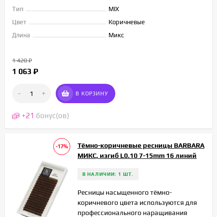
Тип
MIX
Цвет
Коричневые
Длина
Микс
1 420
₽
1 063
₽
-
+
В КОРЗИНУ
+
21
бонус(ов)
Тёмно-коричневые ресницы BARBARA
-17%
МИКС, изгиб L0.10 7-15mm 16 линий
В НАЛИЧИИ: 1 ШТ.
Ресницы насыщенного тёмно-
коричневого цвета используются для
профессионального наращивания