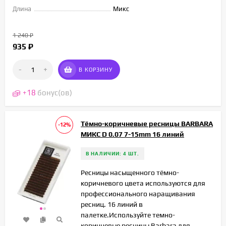
Длина
Микс
1 240
₽
935
₽
-
+
В КОРЗИНУ
+
18
бонус(ов)
Тёмно-коричневые ресницы BARBARA
-12%
МИКС D 0.07 7-15mm 16 линий
В НАЛИЧИИ: 4 ШТ.
Ресницы насыщенного тёмно-
коричневого цвета используются для
профессионального наращивания
ресниц. 16 линий в
палетке.Используйте темно-
коричневые ресницы Barbara для