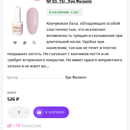
№ 03, 15г, Луи Филипп
В НАЛИЧИИ: 4 ШТ.
Каучуковая база, обладающая особой
эластичностью, что исключает
возможность трещин и скалывания при
длительной носке. Удобна при
нанесении, так как не течет и плотно
покрывает ноготь. Не съезжает с кончиков ногтя и не
требует вторичного покрытия. Не имеет едкого неприятного
запаха и не жжет во...
Бренд
Луи Филипп
620
₽
526
₽
-
+
В КОРЗИНУ
+
10
бонус(ов)