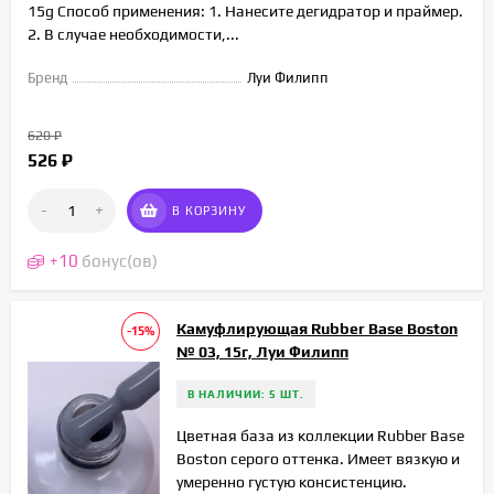
15g Способ применения: 1. Нанесите дегидратор и праймер.
2. В случае необходимости,...
Бренд
Луи Филипп
620
₽
526
₽
-
+
В КОРЗИНУ
+
10
бонус(ов)
Камуфлирующая Rubber Base Boston
-15%
№ 03, 15г, Луи Филипп
В НАЛИЧИИ: 5 ШТ.
Цветная база из коллекции Rubber Base
Boston серого оттенка. Имеет вязкую и
умеренно густую консистенцию.