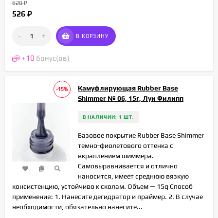
620
₽
526
₽
-
+
В КОРЗИНУ
+
10
бонус(ов)
Камуфлирующая Rubber Base
-15%
Shimmer № 06, 15г, Луи Филипп
В НАЛИЧИИ: 1 ШТ.
Базовое покрытие Rubber Base Shimmer
темно-фиолетового оттенка с
вкраплением шиммера.
Самовыравнивается и отлично
наносится, имеет среднюю вязкую
консистенцию, устойчиво к сколам. Объем — 15g Способ
применения: 1. Нанесите дегидратор и праймер. 2. В случае
необходимости, обязательно нанесите...