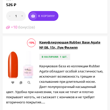
526
₽
-
+
В КОРЗИНУ
+
10
бонус(ов)
Камуфлирующая Rubber Base Agate
-15%
№ 08, 15г, Луи Филипп
В НАЛИЧИИ: 1 ШТ.
Каучуковая база из коллекции Rubber
Agate обладает особой эластичностью,
исключает возможность трещин и
скалывания при длительной носке.
Дает полупрозрачный насыщенный
цвет. Удобна при нанесении, так как не течет и плотно
покрывает ноготь, не съезжает с кончиков и не требует
вторичного покрытия....