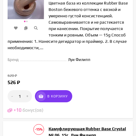
Цветная база из коллекции Rubber Base
Boston бежевого оттенка с вязкой и
умеренно густой консистенцией.
Самовыравнивается и не растекается
при нанесении. Покрытие получается
тонким и ровным. Объем — 15g Способ
применения: 1. Нанесите дегидратор и праймер. 2. В случае
необходимости,...
Бренд
Луи Филипп
620
₽
526
₽
-
+
В КОРЗИНУ
+
10
бонус(ов)
Камуфлирующая Rubber Base Crystal
-15%
№ 06, 15г, Луи Филипп