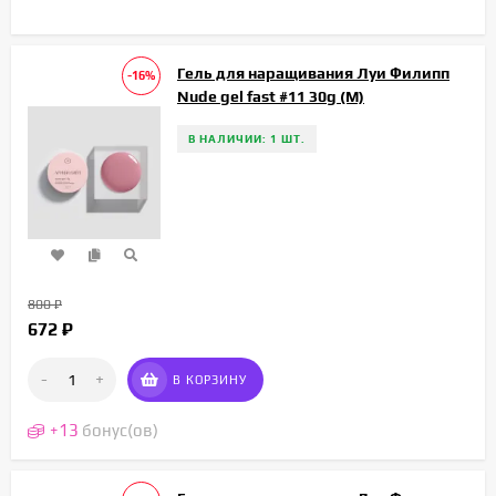
Гель для наращивания Луи Филипп
-16%
Nude gel fast #11 30g (М)
В НАЛИЧИИ: 1 ШТ.
800
₽
672
₽
-
+
В КОРЗИНУ
+
13
бонус(ов)