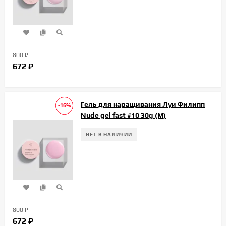
800
₽
672
₽
Гель для наращивания Луи Филипп
-16%
Nude gel fast #10 30g (М)
НЕТ В НАЛИЧИИ
800
₽
672
₽