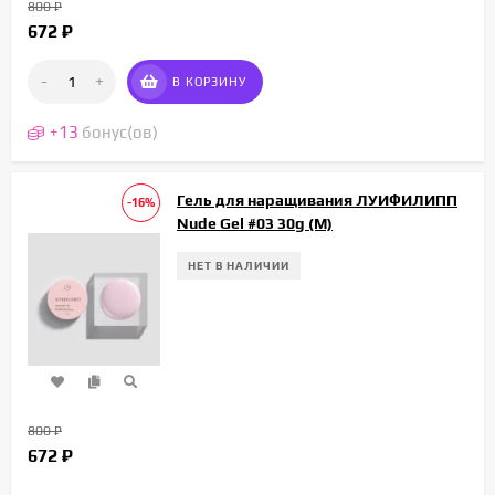
800
₽
672
₽
-
+
В КОРЗИНУ
+
13
бонус(ов)
Гель для наращивания ЛУИФИЛИПП
-16%
Nude Gel #03 30g (М)
НЕТ В НАЛИЧИИ
800
₽
672
₽