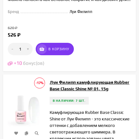
Бренд
Луи Филипп
620
₽
526
₽
-
+
В КОРЗИНУ
+
10
бонус(ов)
Луи Филипп камуфлирующая Rubber
-17%
Base Classic Shine № 01, 15g
В НАЛИЧИИ: 7 ШТ.
Камуфлирующая Rubber Base Classic
Shine от Луи Филипп - это классические
оттенки с добавлением мелкого
светоотражающего шиммера. В
коллекции использованы цвета