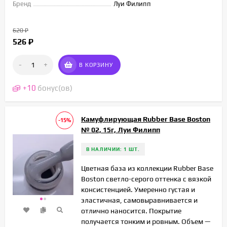
Бренд
Луи Филипп
620
₽
526
₽
-
+
В КОРЗИНУ
+
10
бонус(ов)
Камуфлирующая Rubber Base Boston
-15%
№ 02, 15г, Луи Филипп
В НАЛИЧИИ: 1 ШТ.
Цветная база из коллекции Rubber Base
Boston светло-серого оттенка с вязкой
консистенцией. Умеренно густая и
эластичная, самовыравнивается и
отлично наносится. Покрытие
получается тонким и ровным. Объем —