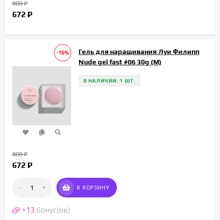
800
₽
672
₽
Гель для наращивания Луи Филипп
-16%
Nude gel fast #06 30g (М)
В НАЛИЧИИ: 1 ШТ.
800
₽
672
₽
-
+
В КОРЗИНУ
+
13
бонус(ов)