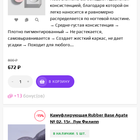
консистенцией, благодаря которой он
легко наносится и равномерно
распределяется по ногтевой пластине.
→ Средне-густая консистенция →
Плотно пигментированный → Не растекается,
самовыравнивается → Создает жесткий каркас, не дает
усадки → Походит для любого...
800
₽
672
₽
-
+
В КОРЗИНУ
+
13
бонус(ов)
Камуфлирующая Rubber Base Agate
-15%
№ 02, 15г, Луи Филипп
В НАЛИЧИИ: 5 ШТ.