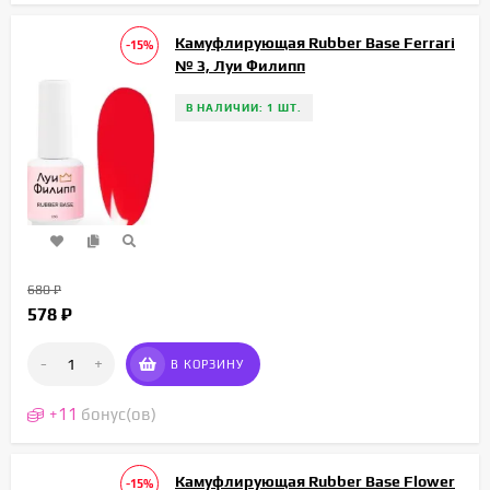
Камуфлирующая Rubber Base Ferrari
-15%
№ 3, Луи Филипп
В НАЛИЧИИ: 1 ШТ.
680
₽
578
₽
-
+
В КОРЗИНУ
+
11
бонус(ов)
Камуфлирующая Rubber Base Flower
-15%