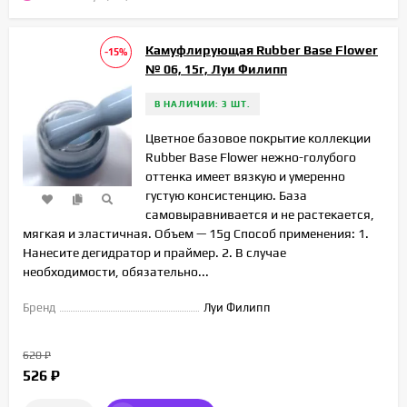
Камуфлирующая Rubber Base Flower
-15%
№ 06, 15г, Луи Филипп
В НАЛИЧИИ: 3 ШТ.
Цветное базовое покрытие коллекции
Rubber Base Flower нежно-голубого
оттенка имеет вязкую и умеренно
густую консистенцию. База
самовыравнивается и не растекается,
мягкая и эластичная. Объем — 15g Способ применения: 1.
Нанесите дегидратор и праймер. 2. В случае
необходимости, обязательно...
Бренд
Луи Филипп
620
₽
526
₽