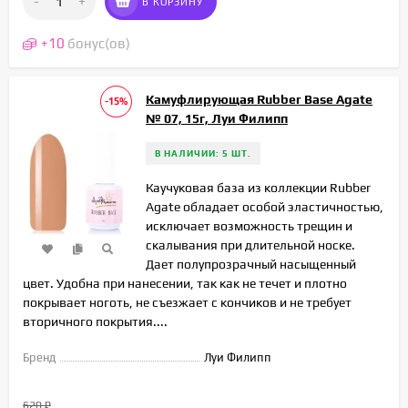
-
+
В КОРЗИНУ
+
10
бонус(ов)
Камуфлирующая Rubber Base Agate
-15%
№ 07, 15г, Луи Филипп
В НАЛИЧИИ: 5 ШТ.
Каучуковая база из коллекции Rubber
Agate обладает особой эластичностью,
исключает возможность трещин и
скалывания при длительной носке.
Дает полупрозрачный насыщенный
цвет. Удобна при нанесении, так как не течет и плотно
покрывает ноготь, не съезжает с кончиков и не требует
вторичного покрытия....
Бренд
Луи Филипп
620
₽