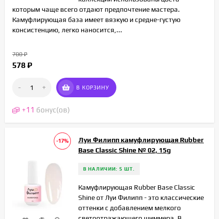
которым чаще всего отдают предпочтение мастера.
Камуфлирующая база имеет вязкую и средне-густую
консистенцию, легко наносится,...
700
₽
578
₽
-
+
В КОРЗИНУ
+
11
бонус(ов)
Луи Филипп камуфлирующая Rubber
-17%
Base Classic Shine № 02, 15g
В НАЛИЧИИ: 5 ШТ.
Камуфлирующая Rubber Base Classic
Shine от Луи Филипп - это классические
оттенки с добавлением мелкого
светоотражающего шиммера. В