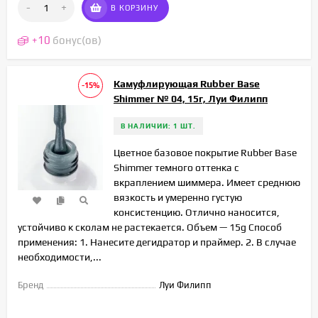
-
+
В КОРЗИНУ
+
10
бонус(ов)
Камуфлирующая Rubber Base
-15%
Shimmer № 04, 15г, Луи Филипп
В НАЛИЧИИ: 1 ШТ.
Цветное базовое покрытие Rubber Base
Shimmer темного оттенка с
вкраплением шиммера. Имеет среднюю
вязкость и умеренно густую
консистенцию. Отлично наносится,
устойчиво к сколам не растекается. Объем — 15g Способ
применения: 1. Нанесите дегидратор и праймер. 2. В случае
необходимости,...
Бренд
Луи Филипп