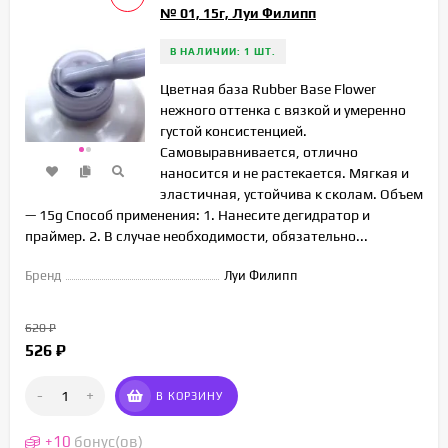
№ 01, 15г, Луи Филипп
В НАЛИЧИИ: 1 ШТ.
Цветная база Rubber Base Flower
нежного оттенка с вязкой и умеренно
густой консистенцией.
Самовыравнивается, отлично
наносится и не растекается. Мягкая и
эластичная, устойчива к сколам. Объем
— 15g Способ применения: 1. Нанесите дегидратор и
праймер. 2. В случае необходимости, обязательно...
Бренд
Луи Филипп
620
₽
526
₽
-
+
В КОРЗИНУ
+
10
бонус(ов)