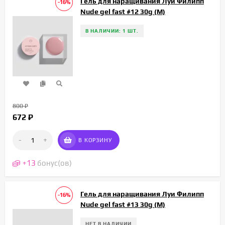
Гель для наращивания Луи Филипп
-16%
Nude gel fast #12 30g (М)
В НАЛИЧИИ: 1 ШТ.
800
₽
672
₽
-
+
В КОРЗИНУ
+
13
бонус(ов)
Гель для наращивания Луи Филипп
-16%
Nude gel fast #13 30g (М)
НЕТ В НАЛИЧИИ