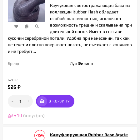
Каучуковая светоотражающая база из
коллекции Rubber Flash обладает
особой эластичностью, исключает
возможность трещин и скалывания при
длительной носке. Имеет в составе
кусочки серебряной потали. Удобна при нанесении, так как
не течет и плотно покрывает ноготь, не съезжает с кончиков
и не требует...
Бренд
Луи Филипп
620
₽
526
₽
-
+
В КОРЗИНУ
+
10
бонус(ов)
Камуфлирующая Rubber Base Agate
-15%