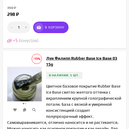
350
₽
298
₽
-
+
В КОРЗИНУ
+
5
бонус(ов)
Луи Филипп Rubber Base Ice Base 03
-15%
15g
В НАЛИЧИИ: 5 ШТ.
Цветное базовое покрытие Rubber Base
Ice Base светло-желтого оттенка с
вкраплением крупной голографической
потали. База с вязкой и умеренной
консистенцией создает
полупрозрачный эффект.
Самовыравнивается, отлично наносится и не растекается.
Можно наносить как основное покрытие и как дизайн. Для...