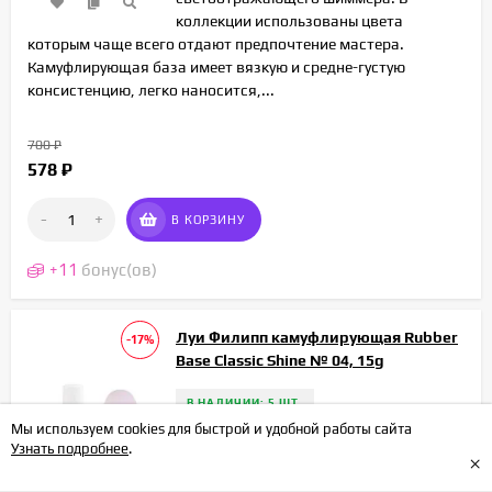
коллекции использованы цвета
которым чаще всего отдают предпочтение мастера.
Камуфлирующая база имеет вязкую и средне-густую
консистенцию, легко наносится,...
700
₽
578
₽
-
+
В КОРЗИНУ
+
11
бонус(ов)
Луи Филипп камуфлирующая Rubber
-17%
Base Classic Shine № 04, 15g
В НАЛИЧИИ: 5 ШТ.
Мы используем cookies для быстрой и удобной работы сайта
Камуфлирующая Rubber Base Classic
Узнать подробнее
.
×
Shine от Луи Филипп - это классические
оттенки с добавлением мелкого