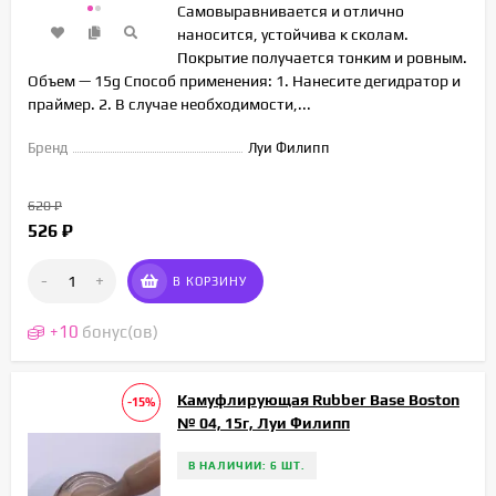
Самовыравнивается и отлично
наносится, устойчива к сколам.
Покрытие получается тонким и ровным.
Объем — 15g Способ применения: 1. Нанесите дегидратор и
праймер. 2. В случае необходимости,...
Бренд
Луи Филипп
620
₽
526
₽
-
+
В КОРЗИНУ
+
10
бонус(ов)
Камуфлирующая Rubber Base Boston
-15%
№ 04, 15г, Луи Филипп
В НАЛИЧИИ: 6 ШТ.