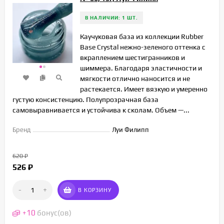
В НАЛИЧИИ: 1 ШТ.
Каучуковая база из коллекции Rubber
Base Crystal нежно-зеленого оттенка с
вкраплением шестигранников и
шиммера. Благодаря эластичности и
мягкости отлично наносится и не
растекается. Имеет вязкую и умеренно
густую консистенцию. Полупрозрачная база
самовыравнивается и устойчива к сколам. Объем —...
Бренд
Луи Филипп
620
₽
526
₽
-
+
В КОРЗИНУ
+
10
бонус(ов)