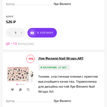
Бренд
Луи Филипп
620
₽
526
₽
-
+
В КОРЗИНУ
+
10
бонус(ов)
Луи Филипп Nail Wraps ART
-15%
В НАЛИЧИИ: 27 ШТ.
Тонкие, эластичные пленки с принтом
высочайшего качества. Термопленка
для дизайна ногтей Луи Филипп Nail
Wraps Art
Бренд
Луи Филипп