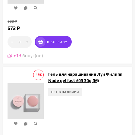
800
₽
672
₽
-
+
В КОРЗИНУ
+
13
бонус(ов)
Гель для наращивания Луи Филипп
-16%
Nude gel fast #05 30g (М)
НЕТ В НАЛИЧИИ