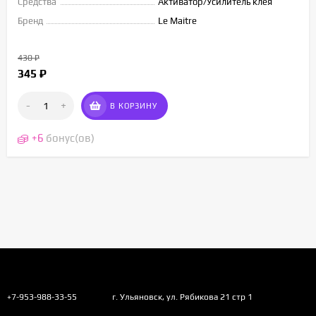
Средства
Активатор/Усилитель клея
Бренд
Le Maitre
430
₽
345
₽
-
+
В КОРЗИНУ
+
6
бонус(ов)
+7-953-988-33-55
г. Ульяновск, ул. Рябикова 21 стр 1