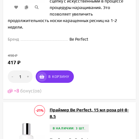
сцепку с искусственными в процессе
процедуры наращивания. Это
позволяет увеличить
продолжительность носки наращенных ресниц на 1-2
недели.
Бренд
Be Perfect
490
₽
417
₽
-
+
В КОРЗИНУ
+
8
бонус(ов)
Праймер Be Perfect, 15 мл роза рН-8-
-21%
8.5
В НАЛИЧИИ: 3 ШТ.