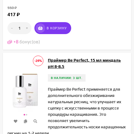
550
₽
417
₽
-
+
В КОРЗИНУ
+
8
бонус(ов)
Праймер Be Perfect, 15 мл миндаль
-24%
pH 8-8.5
В НАЛИЧИИ: 3 ШТ.
Праймер Be Perfect применяется для
дополнительного обезжиривания
натуральных ресниц, что улучшает их
сцепку с искусственными в процессе
процедуры наращивания. Это
позволяет увеличить
продолжительность носки наращенных
ресниц на 1-2 недели.