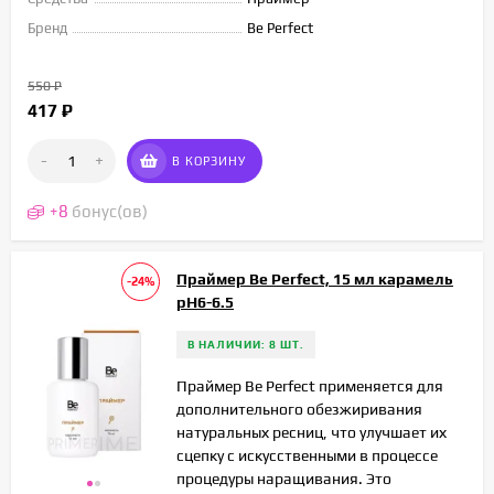
Бренд
Be Perfect
550
₽
417
₽
-
+
В КОРЗИНУ
+
8
бонус(ов)
Праймер Be Perfect, 15 мл карамель
-24%
pH6-6.5
В НАЛИЧИИ: 8 ШТ.
Праймер Be Perfect применяется для
дополнительного обезжиривания
натуральных ресниц, что улучшает их
сцепку с искусственными в процессе
процедуры наращивания. Это