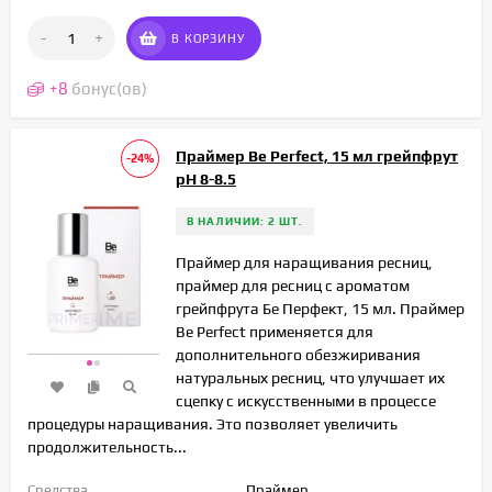
-
+
В КОРЗИНУ
+
8
бонус(ов)
Праймер Be Perfect, 15 мл грейпфрут
-24%
рН 8-8.5
В НАЛИЧИИ: 2 ШТ.
Праймер для наращивания ресниц,
праймер для ресниц с ароматом
грейпфрута Бе Перфект, 15 мл. Праймер
Be Perfect применяется для
дополнительного обезжиривания
натуральных ресниц, что улучшает их
сцепку с искусственными в процессе
процедуры наращивания. Это позволяет увеличить
продолжительность...
Средства
Праймер