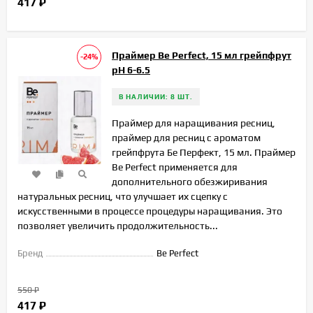
417
₽
Праймер Be Perfect, 15 мл грейпфрут
-24%
рН 6-6.5
В НАЛИЧИИ: 8 ШТ.
Праймер для наращивания ресниц,
праймер для ресниц с ароматом
грейпфрута Бе Перфект, 15 мл. Праймер
Be Perfect применяется для
дополнительного обезжиривания
натуральных ресниц, что улучшает их сцепку с
искусственными в процессе процедуры наращивания. Это
позволяет увеличить продолжительность...
Бренд
Be Perfect
550
₽
417
₽