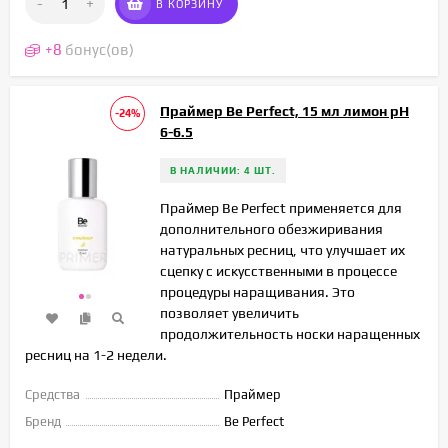
-
+
В КОРЗИНУ
+
8
бонус(ов)
Праймер Be Perfect, 15 мл лимон рН
-24%
6-6.5
В НАЛИЧИИ: 4 ШТ.
Праймер Be Perfect применяется для
дополнительного обезжиривания
натуральных ресниц, что улучшает их
сцепку с искусственными в процессе
процедуры наращивания. Это
позволяет увеличить
продолжительность носки наращенных
ресниц на 1-2 недели.
Средства
Праймер
Бренд
Be Perfect