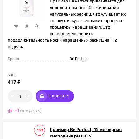
Праймер Be Perfect применяется для
дополнительного обезжиривания
натуральных ресниц, что улучшает их
сцепку с искусственными в процессе
процедуры наращивания. Это
позволяет увеличить
продолжительность носки наращенных ресниц на 1-2
недели.
Бренд
Be Perfect
530
₽
417
₽
-
+
В КОРЗИНУ
+
8
бонус(ов)
Праймер Be Perfect, 15 мл черная
-15%
смородина рН 6-6.5