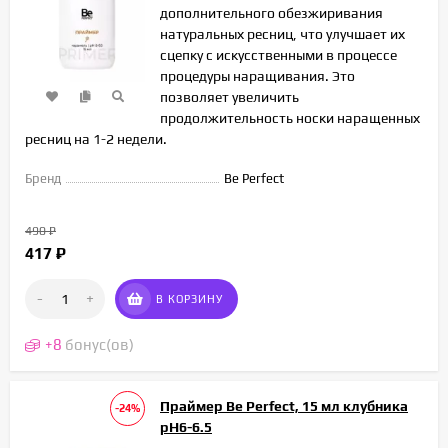
дополнительного обезжиривания
натуральных ресниц, что улучшает их
сцепку с искусственными в процессе
процедуры наращивания. Это
позволяет увеличить
продолжительность носки наращенных
ресниц на 1-2 недели.
Бренд
Be Perfect
490
₽
417
₽
-
+
В КОРЗИНУ
+
8
бонус(ов)
Праймер Be Perfect, 15 мл клубника
-24%
pH6-6.5