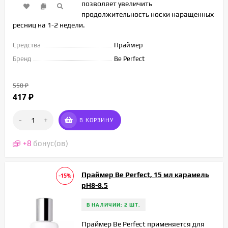
позволяет увеличить
продолжительность носки наращенных
ресниц на 1-2 недели.
Средства
Праймер
Бренд
Be Perfect
550
₽
417
₽
-
+
В КОРЗИНУ
+
8
бонус(ов)
Праймер Be Perfect, 15 мл карамель
-15%
pH8-8.5
В НАЛИЧИИ: 2 ШТ.
Праймер Be Perfect применяется для