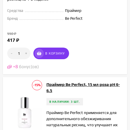
Средства
Праймер
Бренд
Be Perfect
550
₽
417
₽
-
+
В КОРЗИНУ
+
8
бонус(ов)
Праймер Be Perfect, 15 мл роза рН 6-
-15%
6.5
В НАЛИЧИИ: 3 ШТ.
Праймер Be Perfect применяется для
дополнительного обезжиривания
натуральных ресниц, что улучшает их