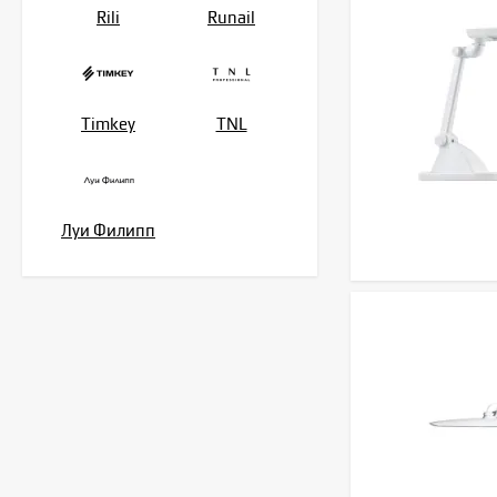
Rili
Runail
Timkey
TNL
Луи Филипп