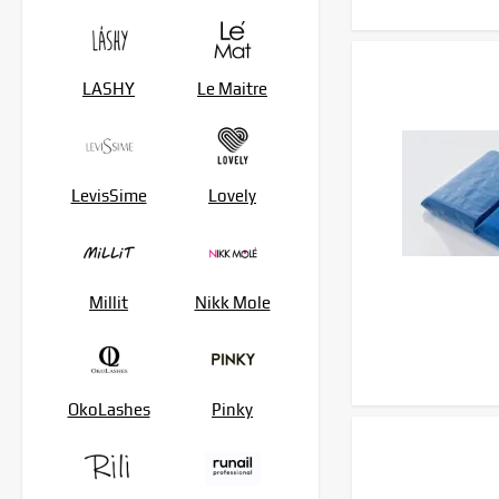
LASHY
Le Maitre
LevisSime
Lovely
Millit
Nikk Mole
OkoLashes
Pinky