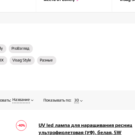
ly
ProВзгляд
OX
Visag Style
Разные
Название
Показывать по:
30
овать:
UV led лампа для наращивания ресниц
-40%
ультрофиолетовая (УФ), белая, 5W