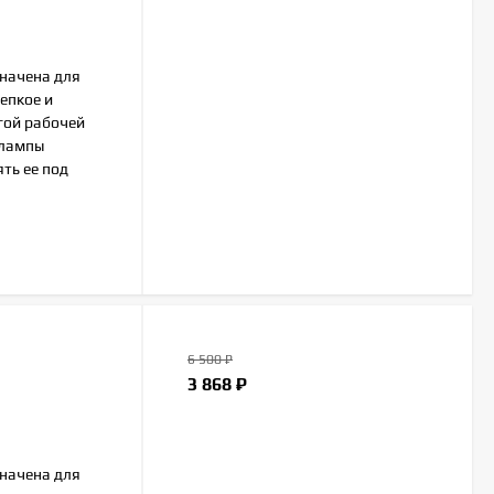
начена для
епкое и
гой рабочей
 лампы
ть ее под
6 500
₽
3 868
₽
начена для