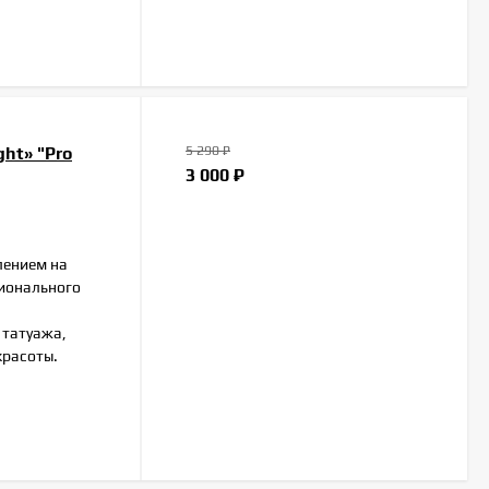
ht» "Pro
5 290
₽
3 000
₽
лением на
сионального
 татуажа,
красоты.