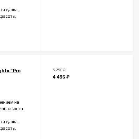
 татуажа,
красоты.
ht» "Pro
5 290
₽
4 496
₽
лением на
сионального
 татуажа,
красоты.