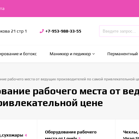
та
икова 21 стр 1
+7-953-988-33-55
рование и ботокс
Маникюр и педикюр
Перманентный
ние рабочего места от ведущих производителей по самой привлекательной ц
вание рабочего места от ве
ривлекательной цене
Оборудование рабочего
Чехлы,
ы,сухожары
4
места от Lovely
Visag S
5