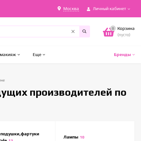
Москва
Личный кабинет
Корзина
0
(пусто)
 макияж
Еще
Бренды
ене
дущих производителей по
 подушки,фартуки
Лампы
10
tyle
12