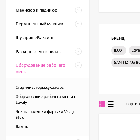
Маникюр и педикюр
Перманентный макияж
Шугаринг/Ваксинг
БРЕНД
ILUX
Love
Расходные материалы
SANITIZING B
Оборудование рабочего
места
Стерилизаторы,сухожары
Оборудование рабочего места от
Lovely
Сортир
Чехлы, подушки,фартуки Visag
Style
Лампы