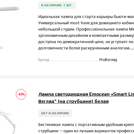
В НАЛИЧИИ: 1 ШТ.
Идеальная лампа для старта карьеры бьюти-ма
Универсальный must-have для домашнего кабин
небольшой студии. Профессиональная лампа Min
эргономичным дизайном и компактными разме
доступна по демократичной цене, не уступает по
долговечности более раскрученным аналогам....
Бренд
ProВзгляд
Лампа светодиодная Emocean «Smart Lig
-43%
Взгляд" (на струбцине) белая
НЕТ В НАЛИЧИИ
Бестеневая лампа с портативным удобным креп
струбцине — один из лучших вариантов профес