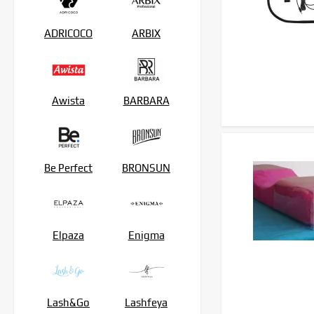
ADRICOCO
ARBIX
Awista
BARBARA
Be Perfect
BRONSUN
Elpaza
Enigma
Lash&Go
Lashfeya