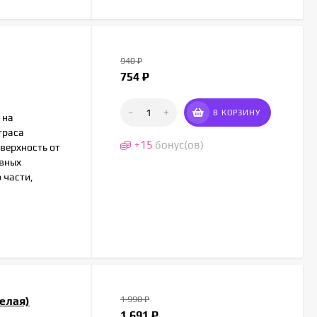
940
₽
754
₽
-
+
В КОРЗИНУ
 на
траса
+
15
бонус(ов)
верхность от
ивных
 части,
елая)
1 990
₽
1 691
₽