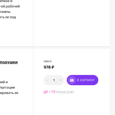
епкое и
гой рабочей
 лампы
ть ее под
 подушки
980
₽
978
₽
-
+
В КОРЗИНУ
ний и
луатации
+
19
бонус(ов)
ировать ее