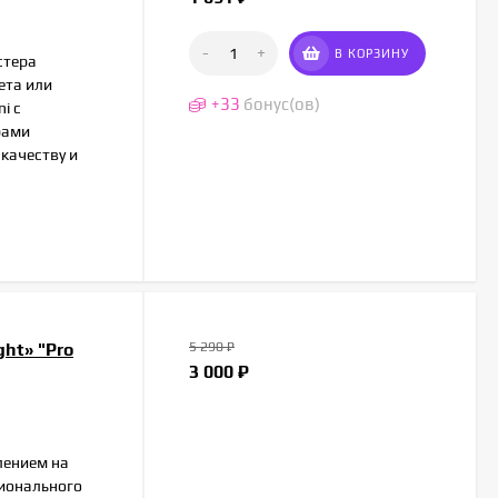
-
+
В КОРЗИНУ
стера
ета или
+
33
бонус(ов)
i с
рами
 качеству и
ht» "Pro
5 290
₽
3 000
₽
лением на
сионального