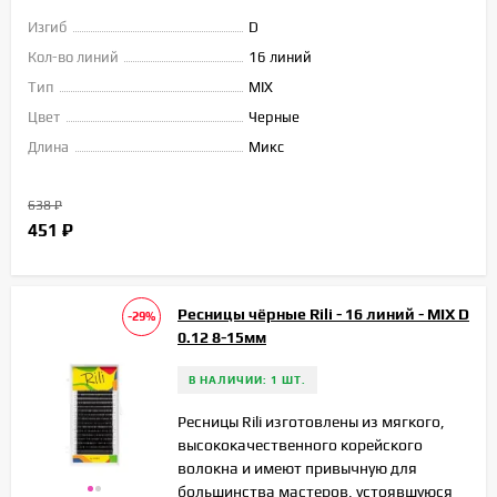
Изгиб
D
Кол-во линий
16 линий
Тип
MIX
Цвет
Черные
Длина
Микс
638
₽
451
₽
Ресницы чёрные Rili - 16 линий - MIX D
-29%
0.12 8-15мм
В НАЛИЧИИ: 1 ШТ.
Ресницы Rili изготовлены из мягкого,
высококачественного корейского
волокна и имеют привычную для
большинства мастеров, устоявшуюся