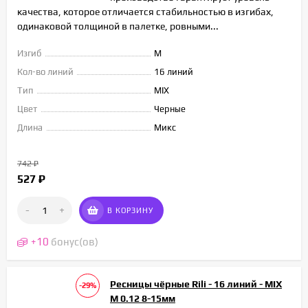
качества, которое отличается стабильностью в изгибах,
одинаковой толщиной в палетке, ровными...
Изгиб
M
Кол-во линий
16 линий
Тип
MIX
Цвет
Черные
Длина
Микс
742
₽
527
₽
-
+
В КОРЗИНУ
+
10
бонус(ов)
Ресницы чёрные Rili - 16 линий - MIX
-29%
M 0.12 8-15мм