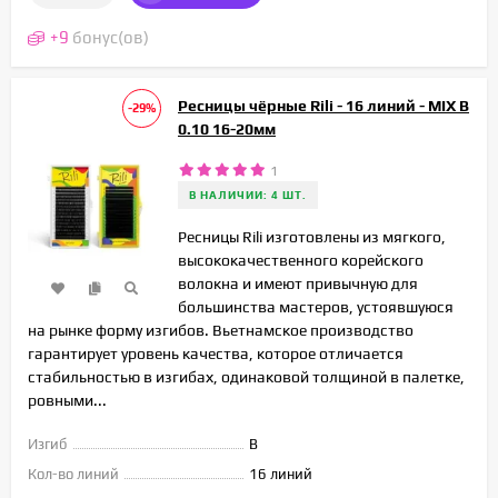
+
9
бонус(ов)
Ресницы чёрные Rili - 16 линий - MIX B
-29%
0.10 16-20мм
1
В НАЛИЧИИ: 4 ШТ.
Ресницы Rili изготовлены из мягкого,
высококачественного корейского
волокна и имеют привычную для
большинства мастеров, устоявшуюся
на рынке форму изгибов. Вьетнамское производство
гарантирует уровень качества, которое отличается
стабильностью в изгибах, одинаковой толщиной в палетке,
ровными...
Изгиб
B
Кол-во линий
16 линий