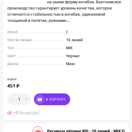
на рынке форму изгибов. Вьетнамское
производство гарантирует уровень качества, которое
отличается стабильностью в изгибах, одинаковой
толщиной в палетке, ровными...
Изгиб
C
Кол-во линий
16 линий
Тип
MIX
Цвет
Черные
Длина
Микс
638
₽
451
₽
-
+
В КОРЗИНУ
+
9
бонус(ов)
Ресницы чёрные Rili - 16 линий - MIX D
-29%