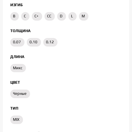
ИЗГИБ
B
C
C+
CC
D
L
M
ТОЛЩИНА
0.07
0.10
0.12
ДЛИНА
Микс
ЦВЕТ
Черные
ТИП
MIX