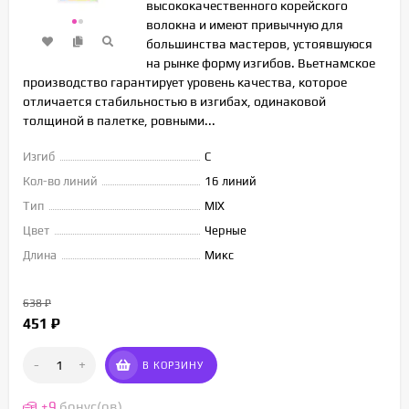
высококачественного корейского
волокна и имеют привычную для
большинства мастеров, устоявшуюся
на рынке форму изгибов. Вьетнамское
производство гарантирует уровень качества, которое
отличается стабильностью в изгибах, одинаковой
толщиной в палетке, ровными...
Изгиб
C
Кол-во линий
16 линий
Тип
MIX
Цвет
Черные
Длина
Микс
638
₽
451
₽
-
+
В КОРЗИНУ
+
9
бонус(ов)