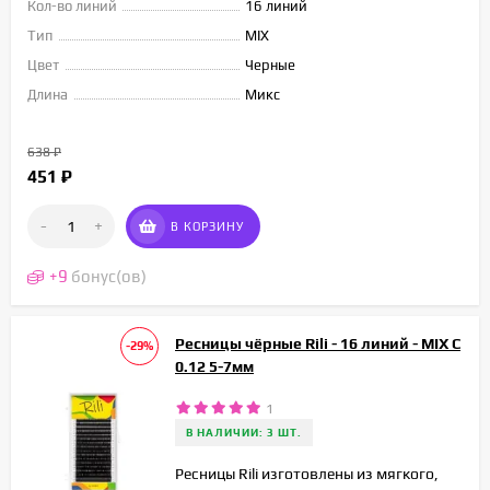
Кол-во линий
16 линий
Тип
MIX
Цвет
Черные
Длина
Микс
638
₽
451
₽
-
+
В КОРЗИНУ
+
9
бонус(ов)
Ресницы чёрные Rili - 16 линий - MIX C
-29%
0.12 5-7мм
1
В НАЛИЧИИ: 3 ШТ.
Ресницы Rili изготовлены из мягкого,