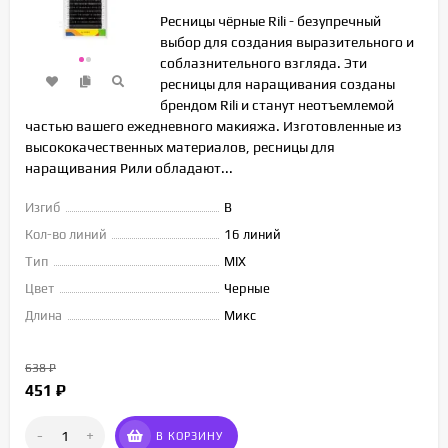
Ресницы чёрные Rili - безупречный
выбор для создания выразительного и
соблазнительного взгляда. Эти
ресницы для наращивания созданы
брендом Rili и станут неотъемлемой
частью вашего ежедневного макияжа. Изготовленные из
высококачественных материалов, ресницы для
наращивания Рили обладают...
Изгиб
B
Кол-во линий
16 линий
Тип
MIX
Цвет
Черные
Длина
Микс
638
₽
451
₽
-
+
В КОРЗИНУ