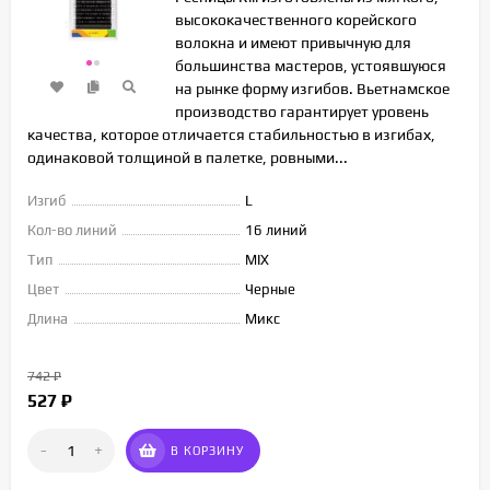
высококачественного корейского
волокна и имеют привычную для
большинства мастеров, устоявшуюся
на рынке форму изгибов. Вьетнамское
производство гарантирует уровень
качества, которое отличается стабильностью в изгибах,
одинаковой толщиной в палетке, ровными...
Изгиб
L
Кол-во линий
16 линий
Тип
MIX
Цвет
Черные
Длина
Микс
742
₽
527
₽
-
+
В КОРЗИНУ