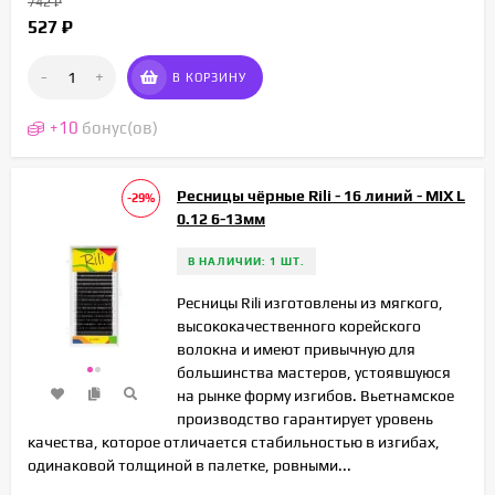
742
₽
527
₽
-
+
В КОРЗИНУ
+
10
бонус(ов)
Ресницы чёрные Rili - 16 линий - MIX L
-29%
0.12 6-13мм
В НАЛИЧИИ: 1 ШТ.
Ресницы Rili изготовлены из мягкого,
высококачественного корейского
волокна и имеют привычную для
большинства мастеров, устоявшуюся
на рынке форму изгибов. Вьетнамское
производство гарантирует уровень
качества, которое отличается стабильностью в изгибах,
одинаковой толщиной в палетке, ровными...