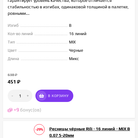
гарантирует уровень качества, которое отличается
стабильностью в изгибах, одинаковой толщиной в палетке,
ровными...
Изгиб
B
Кол-во линий
16 линий
Тип
MIX
Цвет
Черные
Длина
Микс
638
₽
451
₽
-
+
В КОРЗИНУ
+
9
бонус(ов)
Ресницы чёрные Rili - 16 линий - MIX B
-29%
0.07 5-20мм