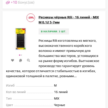
+
10
бонус(ов)
Ресницы чёрные Rili - 16 линий - MIX
-29%
M 0.12 5-7мм
В НАЛИЧИИ: 3 ШТ.
Ресницы Rili изготовлены из мягкого,
высококачественного корейского
волокна и имеют привычную для
большинства мастеров, устоявшуюся
на рынке форму изгибов. Вьетнамское
производство гарантирует уровень
качества, которое отличается стабильностью в изгибах,
одинаковой толщиной в палетке, ровными...
Изгиб
M
Кол-во линий
16 линий
Тип
MIX
Цвет
Черные