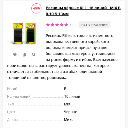
Ресницы чёрные Rili - 16 линий - MIX B
-29%
0.10 6-13мм
1
НЕТ В НАЛИЧИИ
Ресницы Rili изготовлены из мягкого,
высококачественного корейского
волокна и имеют привычную для
большинства мастеров, устоявшуюся
на рынке форму изгибов. Вьетнамское
производство гарантирует уровень качества, которое
отличается стабильностью в изгибах, одинаковой
толщиной в палетке, ровными...
Изгиб
B
Кол-во линий
16 линий
Тип
MIX
Цвет
Черные
Длина
Микс