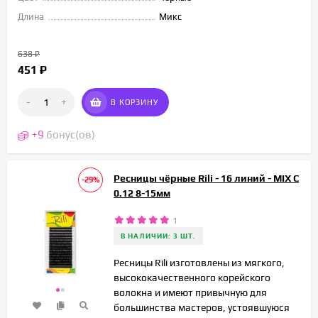
Длина
Микс
638
₽
451
₽
-
+
В КОРЗИНУ
+
9
бонус(ов)
Ресницы чёрные Rili - 16 линий - MIX C
-29%
0.12 8-15мм
1
В НАЛИЧИИ: 3 ШТ.
Ресницы Rili изготовлены из мягкого,
высококачественного корейского
волокна и имеют привычную для
большинства мастеров, устоявшуюся