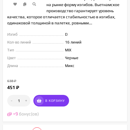
на рынке форму изгибов. Вьетнамское
производство гарантирует уровень
качества, которое отличается стабильностью в изгибах,
одинаковой толщиной в палетке, ровными...
Изгиб
D
Кол-во линий
16 линий
Тип
MIX
Цвет
Черные
Длина
Микс
638
₽
451
₽
-
+
В КОРЗИНУ
+
9
бонус(ов)