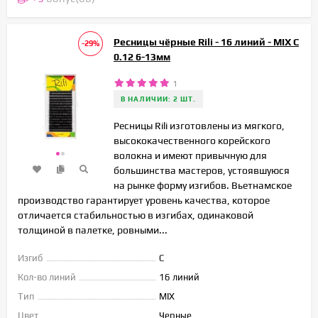
Ресницы чёрные Rili - 16 линий - MIX C
-29%
0.12 6-13мм
1
В НАЛИЧИИ: 2 ШТ.
Ресницы Rili изготовлены из мягкого,
высококачественного корейского
волокна и имеют привычную для
большинства мастеров, устоявшуюся
на рынке форму изгибов. Вьетнамское
производство гарантирует уровень качества, которое
отличается стабильностью в изгибах, одинаковой
толщиной в палетке, ровными...
Изгиб
C
Кол-во линий
16 линий
Тип
MIX
Цвет
Черные