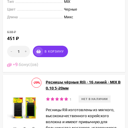
Тип
MIX
Цвет
Черные
Длина
Микс
638
₽
451
₽
-
+
В КОРЗИНУ
+
9
бонус(ов)
Ресницы чёрные Rili - 16 линий - MIX B
-29%
0.10 5-20мм
1
НЕТ В НАЛИЧИИ
Ресницы Rili изготовлены из мягкого,
высококачественного корейского
волокна и имеют привычную для
большинства мастеров, устоявшуюся