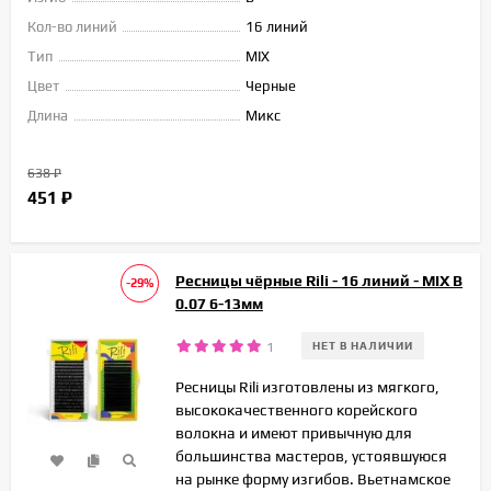
Кол-во линий
16 линий
Тип
MIX
Цвет
Черные
Длина
Микс
638
₽
451
₽
Ресницы чёрные Rili - 16 линий - MIX B
-29%
0.07 6-13мм
1
НЕТ В НАЛИЧИИ
Ресницы Rili изготовлены из мягкого,
высококачественного корейского
волокна и имеют привычную для
большинства мастеров, устоявшуюся
на рынке форму изгибов. Вьетнамское