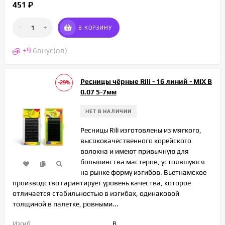
451
₽
-
+
В КОРЗИНУ
+
9
бонус(ов)
Ресницы чёрные Rili - 16 линий - MIX B
-29%
0.07 5-7мм
НЕТ В НАЛИЧИИ
Ресницы Rili изготовлены из мягкого,
высококачественного корейского
волокна и имеют привычную для
большинства мастеров, устоявшуюся
на рынке форму изгибов. Вьетнамское
производство гарантирует уровень качества, которое
отличается стабильностью в изгибах, одинаковой
толщиной в палетке, ровными...
Изгиб
B