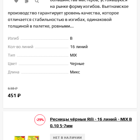
на рынке форму изгибов. Вьетнамское
производство гарантирует уровень качества, которое
отличается стабильностью в изгибах, одинаковой
толщиной в палетке, ровными...
Изгиб
B
Кол-во линий
16 линий
Тип
MIX
Цвет
Черные
Длина
Микс
638
₽
451
₽
Ресницы чёрные Rili - 16 линий - MIX B
-29%
0.10 5-7мм
НЕТ В НАЛИЧИИ