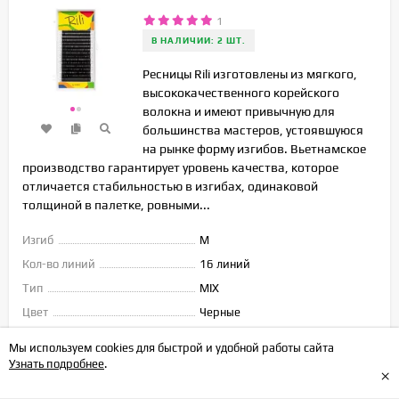
1
В НАЛИЧИИ: 2 ШТ.
Ресницы Rili изготовлены из мягкого,
высококачественного корейского
волокна и имеют привычную для
большинства мастеров, устоявшуюся
на рынке форму изгибов. Вьетнамское
производство гарантирует уровень качества, которое
отличается стабильностью в изгибах, одинаковой
толщиной в палетке, ровными...
Изгиб
M
Кол-во линий
16 линий
Тип
MIX
Цвет
Черные
Длина
Микс
Мы используем cookies для быстрой и удобной работы сайта
Узнать подробнее
.
×
742
₽