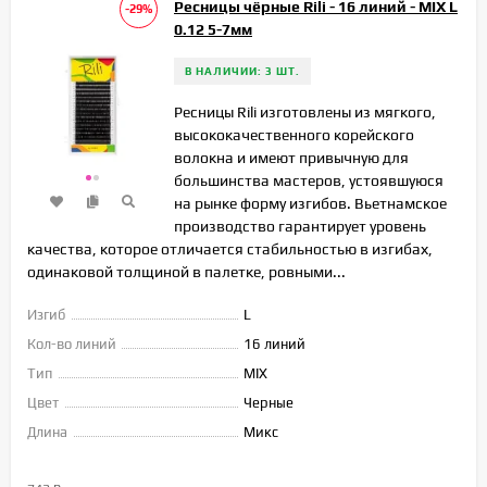
Ресницы чёрные Rili - 16 линий - MIX L
-29%
0.12 5-7мм
В НАЛИЧИИ: 3 ШТ.
Ресницы Rili изготовлены из мягкого,
высококачественного корейского
волокна и имеют привычную для
большинства мастеров, устоявшуюся
на рынке форму изгибов. Вьетнамское
производство гарантирует уровень
качества, которое отличается стабильностью в изгибах,
одинаковой толщиной в палетке, ровными...
Изгиб
L
Кол-во линий
16 линий
Тип
MIX
Цвет
Черные
Длина
Микс