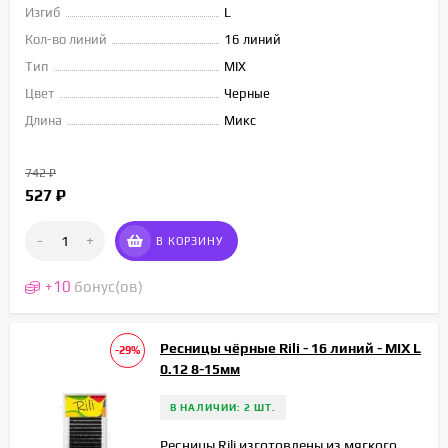
Изгиб
L
Кол-во линий
16 линий
Тип
MIX
Цвет
Черные
Длина
Микс
742
₽
527
₽
-
+
В КОРЗИНУ
+
10
бонус(ов)
Ресницы чёрные Rili - 16 линий - MIX L
-29%
0.12 8-15мм
В НАЛИЧИИ: 2 ШТ.
Ресницы Rili изготовлены из мягкого,