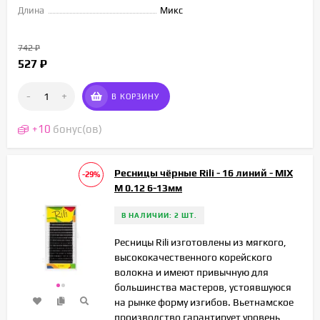
Длина
Микс
742
₽
527
₽
-
+
В КОРЗИНУ
+
10
бонус(ов)
Ресницы чёрные Rili - 16 линий - MIX
-29%
M 0.12 6-13мм
В НАЛИЧИИ: 2 ШТ.
Ресницы Rili изготовлены из мягкого,
высококачественного корейского
волокна и имеют привычную для
большинства мастеров, устоявшуюся
на рынке форму изгибов. Вьетнамское
производство гарантирует уровень