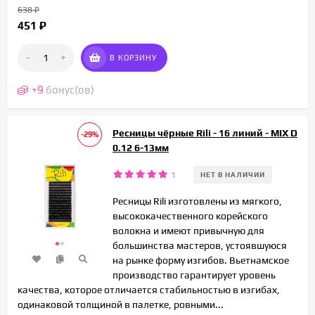
638
₽
451
₽
-
+
В КОРЗИНУ
+
9
бонус(ов)
Ресницы чёрные Rili - 16 линий - MIX D
-29%
0.12 6-13мм
1
НЕТ В НАЛИЧИИ
Ресницы Rili изготовлены из мягкого,
высококачественного корейского
волокна и имеют привычную для
большинства мастеров, устоявшуюся
на рынке форму изгибов. Вьетнамское
производство гарантирует уровень
качества, которое отличается стабильностью в изгибах,
одинаковой толщиной в палетке, ровными...