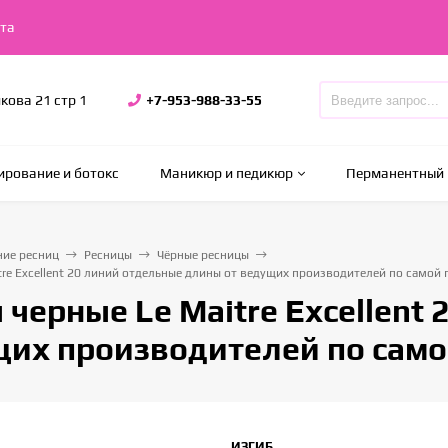
та
икова 21 стр 1
+7-953-988-33-55
рование и ботокс
Маникюр и педикюр
Перманентный
ие ресниц
Ресницы
Чёрные ресницы
tre Excellent 20 линий отдельные длины от ведущих производителей по самой
 черные Le Maitre Excellent
щих производителей по сам
ИЗГИБ