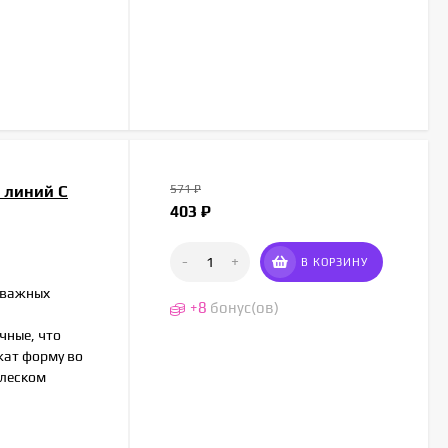
0 линий C
571
₽
403
₽
-
+
В КОРЗИНУ
х важных
+
8
бонус(ов)
чные, что
жат форму во
блеском