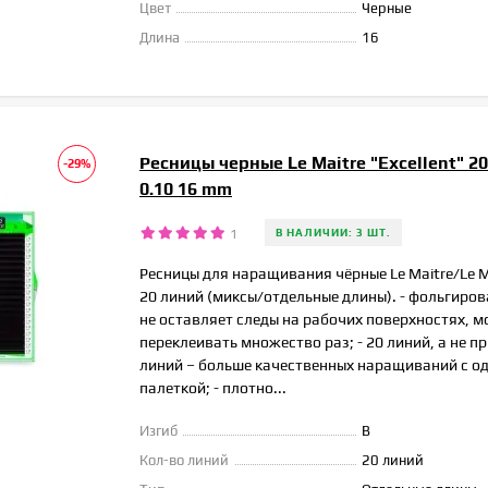
Цвет
Черные
Длина
16
Ресницы черные Le Maitre "Excellent" 2
-29%
0.10 16 mm
1
В НАЛИЧИИ: 3 ШТ.
Ресницы для наращивания чёрные Le Maitre/Le Ma
20 линий (миксы/отдельные длины). - фольгиро
не оставляет следы на рабочих поверхностях, 
переклеивать множество раз; - 20 линий, а не п
линий – больше качественных наращиваний с о
палеткой; - плотно...
Изгиб
B
Кол-во линий
20 линий