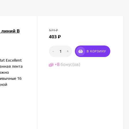
0 линий B
571
₽
403
₽
-
+
В КОРЗИНУ
t Excellent
+
8
бонус(ов)
ванная лента
можно
ривычные 16
дной