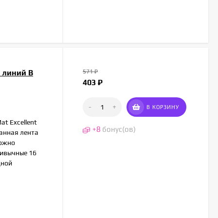
0 линий B
571
₽
403
₽
-
+
В КОРЗИНУ
t Excellent
+
8
бонус(ов)
ванная лента
можно
ривычные 16
дной