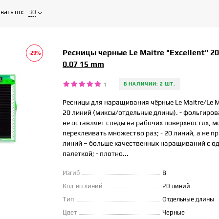
вать по:
30
Ресницы черные Le Maitre "Excellent" 2
-29%
0.07 15 mm
1
В НАЛИЧИИ: 2 ШТ.
Ресницы для наращивания чёрные Le Maitre/Le Ma
20 линий (миксы/отдельные длины). - фольгиро
не оставляет следы на рабочих поверхностях, 
переклеивать множество раз; - 20 линий, а не п
линий – больше качественных наращиваний с о
палеткой; - плотно...
Изгиб
B
Кол-во линий
20 линий
Тип
Отдельные длины
Цвет
Черные