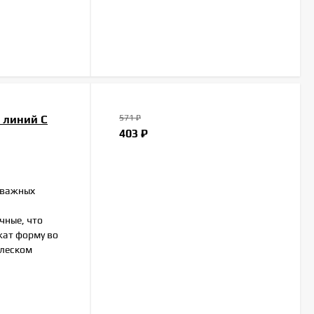
0 линий C
571
₽
403
₽
х важных
чные, что
жат форму во
блеском