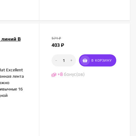
0 линий B
571
₽
403
₽
-
+
В КОРЗИНУ
t Excellent
+
8
бонус(ов)
ванная лента
можно
ривычные 16
дной