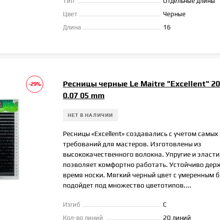
Тип
Отдельные длины
Цвет
Черные
Длина
16
Ресницы черные Le Maitre "Excellent" 2
-29%
0.07 05 mm
НЕТ В НАЛИЧИИ
Ресницы «Excellent» создавались с учетом самы
требований для мастеров. Изготовлены из
высококачественного волокна. Упругие и эласти
позволяет комфортно работать. Устойчиво дер
время носки. Мягкий черный цвет с умеренным 
подойдет под множество цветотипов....
Изгиб
C
Кол-во линий
20 линий