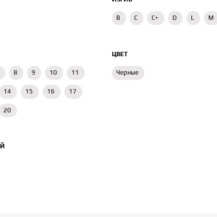
B
C
C+
D
L
M
ЦВЕТ
8
9
10
11
Черные
14
15
16
17
20
ИЙ