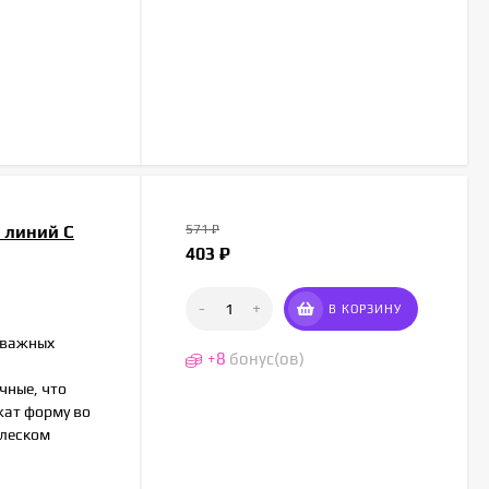
0 линий C
571
₽
403
₽
-
+
В КОРЗИНУ
х важных
+
8
бонус(ов)
чные, что
жат форму во
блеском