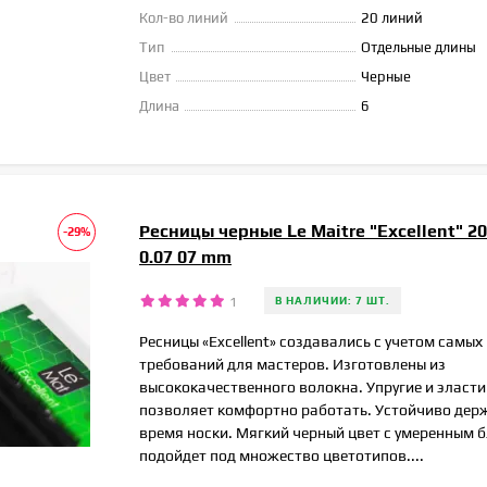
Кол-во линий
20 линий
Тип
Отдельные длины
Цвет
Черные
Длина
6
Ресницы черные Le Maitre "Excellent" 2
-29%
0.07 07 mm
1
В НАЛИЧИИ: 7 ШТ.
Ресницы «Excellent» создавались с учетом самы
требований для мастеров. Изготовлены из
высококачественного волокна. Упругие и эласти
позволяет комфортно работать. Устойчиво дер
время носки. Мягкий черный цвет с умеренным 
подойдет под множество цветотипов....