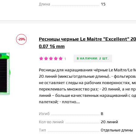
Длина
15
Ресницы черные Le Maitre "Excellent" 2
-29%
0.07 16 mm
1
В НАЛИЧИИ: 2 ШТ.
Ресницы для наращивания чёрные Le Maitre/Le Ma
20 линий (миксы/отдельные длины). - фольгиро
не оставляет следы на рабочих поверхностях, 
переклеивать множество раз; - 20 линий, а не п
линий – больше качественных наращиваний с о
палеткой; - плотно...
Изгиб
B
Кол-во линий
20 линий
Тип
Отдельные длины