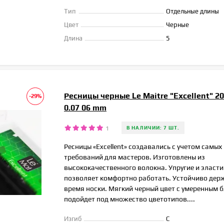
Тип
Отдельные длины
Цвет
Черные
Длина
5
Ресницы черные Le Maitre "Excellent" 2
-29%
0.07 06 mm
1
В НАЛИЧИИ: 7 ШТ.
Ресницы «Excellent» создавались с учетом самы
требований для мастеров. Изготовлены из
высококачественного волокна. Упругие и эласти
позволяет комфортно работать. Устойчиво дер
время носки. Мягкий черный цвет с умеренным 
подойдет под множество цветотипов....
Изгиб
C