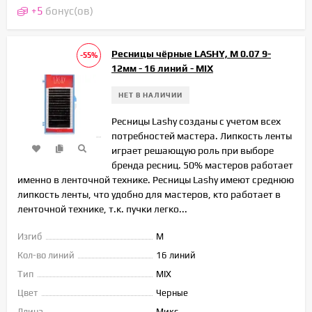
+
5
бонус(ов)
Ресницы чёрные LASHY, M 0.07 9-
-55%
12мм - 16 линий - MIX
НЕТ В НАЛИЧИИ
Ресницы Lashy созданы с учетом всех
потребностей мастера. Липкость ленты
играет решающую роль при выборе
бренда ресниц. 50% мастеров работает
именно в ленточной технике. Ресницы Lashy имеют среднюю
липкость ленты, что удобно для мастеров, кто работает в
ленточной технике, т.к. пучки легко...
Изгиб
M
Кол-во линий
16 линий
Тип
MIX
Цвет
Черные
Длина
Микс