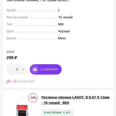
ленточной технике, т.к. пучки легко...
Изгиб
C
Кол-во линий
16 линий
Тип
MIX
Цвет
Черные
Длина
Микс
649
₽
299
₽
-
+
В КОРЗИНУ
+
5
бонус(ов)
Ресницы чёрные LASHY, D 0.07 9-12мм
-54%
- 16 линий - MIX
В НАЛИЧИИ: 5 ШТ.