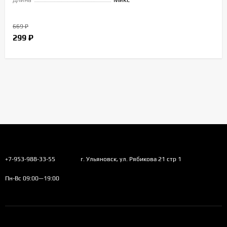
669
₽
299
₽
+7-953-988-33-55
г. Ульяновск, ул. Рябикова 21 стр 1
Пн-Вс 09:00—19:00