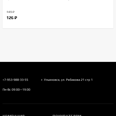
149
₽
126
₽
+7-953-988-33-55
г. Ульяновск, ул. Рябикова 21 стр 1
Пн-Вс 09:00—19:00