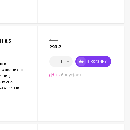
H 8.5
453
₽
299
₽
-
+
В КОРЗИНУ
иц к
воживанию и
+
5
бонус(ов)
есниц,
ономно -
ъем: 11 мл