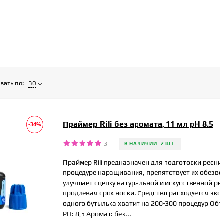
вать по:
30
Праймер Rili без аромата, 11 мл pH 8.5
-34%
3
В НАЛИЧИИ: 2 ШТ.
Праймер Rili предназначен для подготовки ресн
процедуре наращивания, препятствует их обез
улучшает сцепку натуральной и искусственной р
продлевая срок носки. Средство расходуется эк
одного бутылька хватит на 200-300 процедур Об
РН: 8,5 Аромат: без...