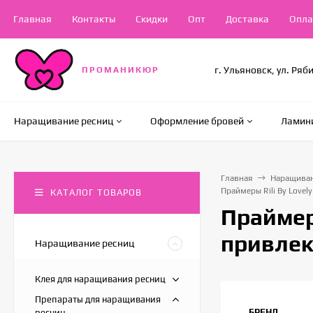
Главная
Контакты
Скидки
Опт
Доставка
Опла
г. Ульяновск, ул. Ряб
ПРОМАНИКЮР
Наращивание ресниц
Оформление бровей
Ламини
Главная
Наращиван
Праймеры Rili By Love
КАТАЛОГ ТОВАРОВ
Праймер
привлек
Наращивание ресниц
Клея для наращивания ресниц
Препараты для наращивания
БРЕНД
ресниц