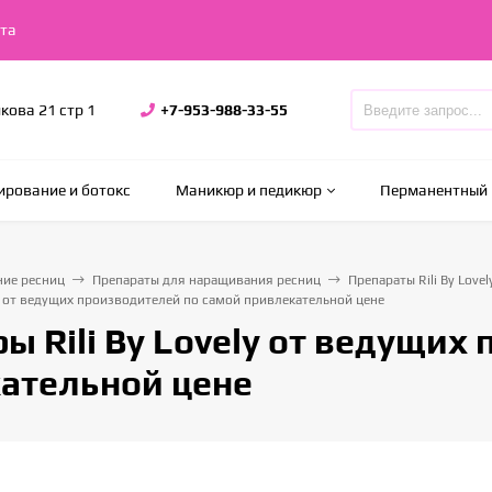
та
икова 21 стр 1
+7-953-988-33-55
рование и ботокс
Маникюр и педикюр
Перманентный
ие ресниц
Препараты для наращивания ресниц
Препараты Rili By Lovel
ly от ведущих производителей по самой привлекательной цене
ы Rili By Lovely от ведущих
ательной цене