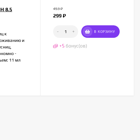
H 8.5
453
₽
299
₽
-
+
В КОРЗИНУ
иц к
воживанию и
+
5
бонус(ов)
есниц,
ономно -
ъем: 11 мл