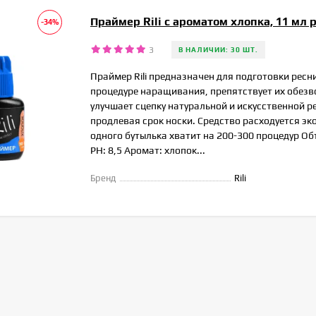
Праймер Rili с ароматом хлопка, 11 мл p
-34%
3
В НАЛИЧИИ: 30 ШТ.
Праймер Rili предназначен для подготовки ресн
процедуре наращивания, препятствует их обез
улучшает сцепку натуральной и искусственной р
продлевая срок носки. Средство расходуется эк
одного бутылька хватит на 200-300 процедур Об
РН: 8,5 Аромат: хлопок...
Бренд
Rili