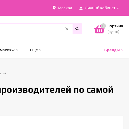
Москва
Личный кабинет
Корзина
0
(пусто)
 макияж
Еще
Бренды
y
 производителей по самой