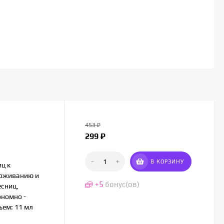
453
₽
299
₽
-
+
В КОРЗИНУ
иц к
воживанию и
+
5
бонус(ов)
есниц,
ономно -
ъем: 11 мл