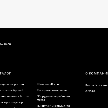
00—19:00
ТАЛОГ
О КОМПАНИ
ащивание ресниц
Шугаринг/Ваксинг
Promanicur - то
рмление бровей
Расходные материалы
© 2026
инирование и ботокс
Оборудование рабочего
места
икюр и педикюр
Пинцеты и инструменты