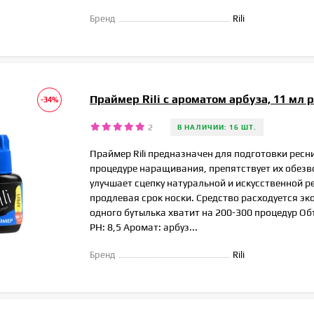
Бренд
Rili
Праймер Rili с ароматом арбуза, 11 мл p
-34%
2
В НАЛИЧИИ: 16 ШТ.
Праймер Rili предназначен для подготовки ресн
процедуре наращивания, препятствует их обез
улучшает сцепку натуральной и искусственной р
продлевая срок носки. Средство расходуется эк
одного бутылька хватит на 200-300 процедур Об
РН: 8,5 Аромат: арбуз...
Бренд
Rili