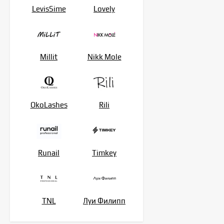
LevisSime
Lovely
Millit
Nikk Mole
OkoLashes
Rili
Runail
Timkey
TNL
Луи Филипп