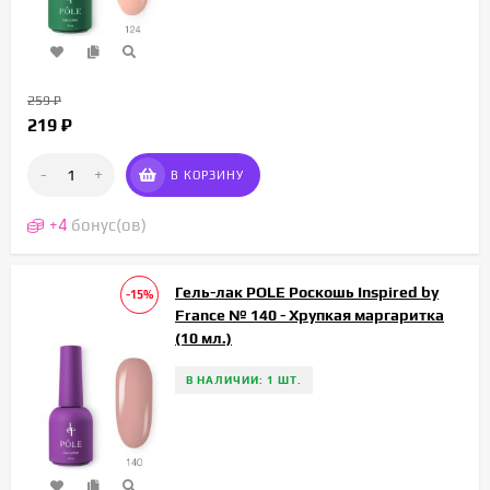
259
₽
219
₽
-
+
В КОРЗИНУ
+
4
бонус(ов)
Гель-лак POLE Роскошь Inspired by
-15%
France № 140 - Хрупкая маргаритка
(10 мл.)
В НАЛИЧИИ: 1 ШТ.