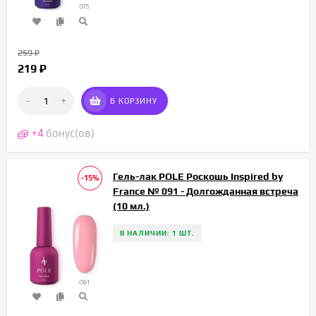
259
₽
219
₽
-
+
В КОРЗИНУ
+
4
бонус(ов)
Гель-лак POLE Роскошь Inspired by
-15%
France № 091 - Долгожданная встреча
(10 мл.)
В НАЛИЧИИ: 1 ШТ.