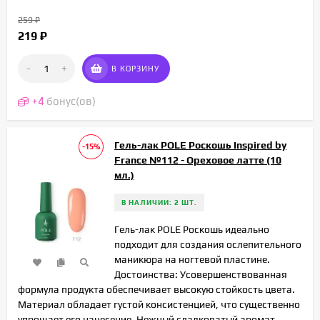
259
₽
219
₽
-
+
В КОРЗИНУ
+
4
бонус(ов)
Гель-лак POLE Роскошь Inspired by
-15%
France №112 - Ореховое латте (10
мл.)
В НАЛИЧИИ: 2 ШТ.
Гель-лак POLE Роскошь идеально
подходит для создания ослепительного
маникюра на ногтевой пластине.
Достоинства: Усовершенствованная
формула продукта обеспечивает высокую стойкость цвета.
Материал обладает густой консистенцией, что существенно
упрощает его нанесение. Нежный сладковатый аромат...