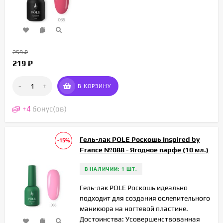
259
₽
219
₽
-
+
В КОРЗИНУ
+
4
бонус(ов)
Гель-лак POLE Роскошь Inspired by
-15%
France №088 - Ягодное парфе (10 мл.)
В НАЛИЧИИ: 1 ШТ.
Гель-лак POLE Роскошь идеально
подходит для создания ослепительного
маникюра на ногтевой пластине.
Достоинства: Усовершенствованная