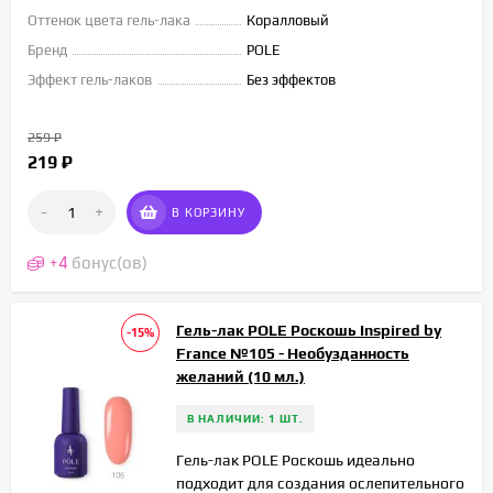
Оттенок цвета гель-лака
Коралловый
Бренд
POLE
Эффект гель-лаков
Без эффектов
259
₽
219
₽
-
+
В КОРЗИНУ
+
4
бонус(ов)
Гель-лак POLE Роскошь Inspired by
-15%
France №105 - Необузданность
желаний (10 мл.)
В НАЛИЧИИ: 1 ШТ.
Гель-лак POLE Роскошь идеально
подходит для создания ослепительного