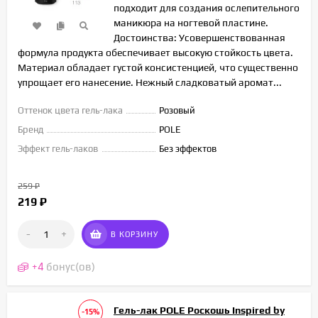
подходит для создания ослепительного
маникюра на ногтевой пластине.
Достоинства: Усовершенствованная
формула продукта обеспечивает высокую стойкость цвета.
Материал обладает густой консистенцией, что существенно
упрощает его нанесение. Нежный сладковатый аромат...
Оттенок цвета гель-лака
Розовый
Бренд
POLE
Эффект гель-лаков
Без эффектов
259
₽
219
₽
-
+
В КОРЗИНУ
+
4
бонус(ов)
Гель-лак POLE Роскошь Inspired by
-15%