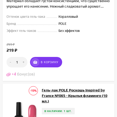
Материал обладает густой консистенцией, что существенно
упрощает его нанесение. Нежный сладковатый аромат...
Оттенок цвета гель-лака
Коралловый
Бренд
POLE
Эффект гель-лаков
Без эффектов
259
₽
219
₽
-
+
В КОРЗИНУ
+
4
бонус(ов)
Гель-лак POLE Роскошь Inspired by
-15%
France №065 - Крылья фламинго (10
мл.)
В НАЛИЧИИ: 1 ШТ.