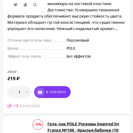
маникюра на ногтевой пластине.
Достоинства: Усовершенствованная
формула продукта обеспечивает высокую стойкость цвета.
Материал обладает густой консистенцией, что существенно
упрощает его нанесение. Нежный сладковатый аромат...
Оттенок цвета гель-лака
Персиковый
Бренд
POLE
Эффект гель-лаков
Без эффектов
259
₽
219
₽
-
+
В КОРЗИНУ
+
4
бонус(ов)
Гель-лак POLE Роскошь Inspired by
-15%
France №106 - Крылья бабочки (10