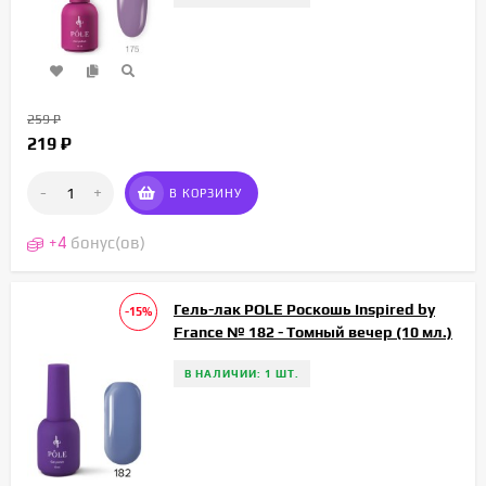
259
₽
219
₽
-
+
В КОРЗИНУ
+
4
бонус(ов)
Гель-лак POLE Роскошь Inspired by
-15%
France № 182 - Томный вечер (10 мл.)
В НАЛИЧИИ: 1 ШТ.