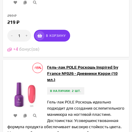
259
₽
219
₽
-
+
В КОРЗИНУ
+
4
бонус(ов)
Гель-лак POLE Роскошь Inspired by
-15%
France №026 - Дневники Кэрри (10
мл.)
В НАЛИЧИИ: 2 ШТ.
Гель-лак POLE Роскошь идеально
подходит для создания ослепительного
маникюра на ногтевой пластине.
Достоинства: Усовершенствованная
формула продукта обеспечивает высокую стойкость цвета.