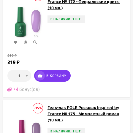
France № 172 - Февральские цветы
(10 мл.)
В НАЛИЧИИ: 1 ШТ.
259
₽
219
₽
-
+
В КОРЗИНУ
+
4
бонус(ов)
Гель-лак POLE Роскошь Inspired by
-15%
France № 175 - Мимолетный роман
(10 мл.)
В НАЛИЧИИ: 1 ШТ.