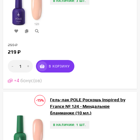
В НАЛИЧИИ: 3 ШТ.
259
₽
219
₽
-
+
В КОРЗИНУ
+
4
бонус(ов)
Гель-лак POLE Роскошь Inspired by
-15%
France № 124 - Миндальное
бланманже (10 мл.)
В НАЛИЧИИ: 1 ШТ.