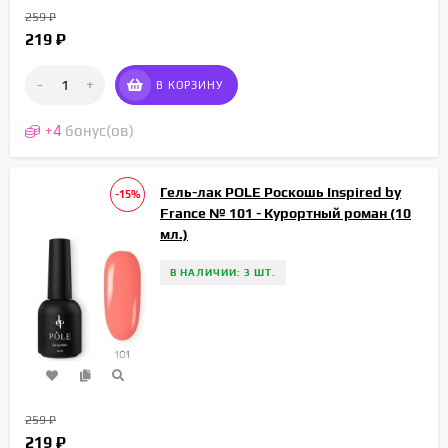
259
₽
219
₽
-
+
В КОРЗИНУ
+
4
бонус(ов)
Гель-лак POLE Роскошь Inspired by
-15%
France № 101 - Курортный роман (10
мл.)
В НАЛИЧИИ: 3 ШТ.
259
₽
219
₽