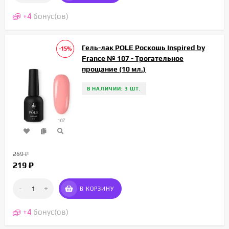
+
4
бонус(ов)
Гель-лак POLE Роскошь Inspired by
-15%
France № 107 - Трогательное
прощание (10 мл.)
В НАЛИЧИИ: 3 ШТ.
259
₽
219
₽
-
+
В КОРЗИНУ
+
4
бонус(ов)