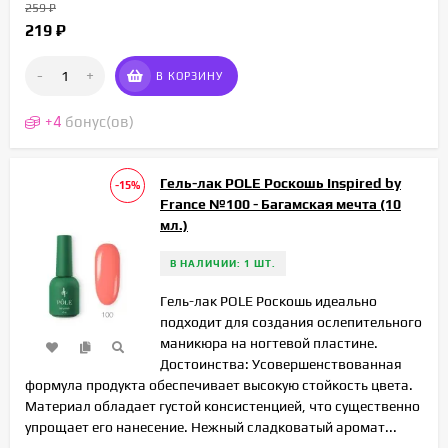
259
₽
219
₽
-
+
В КОРЗИНУ
+
4
бонус(ов)
Гель-лак POLE Роскошь Inspired by
-15%
France №100 - Багамская мечта (10
мл.)
В НАЛИЧИИ: 1 ШТ.
Гель-лак POLE Роскошь идеально
подходит для создания ослепительного
маникюра на ногтевой пластине.
Достоинства: Усовершенствованная
формула продукта обеспечивает высокую стойкость цвета.
Материал обладает густой консистенцией, что существенно
упрощает его нанесение. Нежный сладковатый аромат...