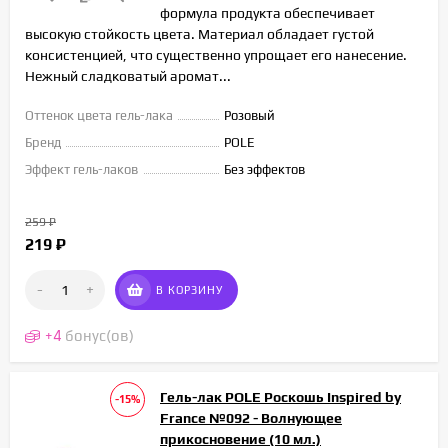
формула продукта обеспечивает
высокую стойкость цвета. Материал обладает густой
консистенцией, что существенно упрощает его нанесение.
Нежный сладковатый аромат...
Оттенок цвета гель-лака
Розовый
Бренд
POLE
Эффект гель-лаков
Без эффектов
259
₽
219
₽
-
+
В КОРЗИНУ
+
4
бонус(ов)
Гель-лак POLE Роскошь Inspired by
-15%
France №092 - Волнующее
прикосновение (10 мл.)