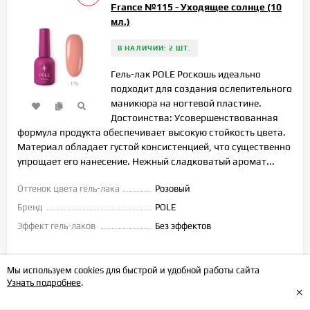
France №115 - Уходящее солнце (10
мл.)
В НАЛИЧИИ: 2 ШТ.
Гель-лак POLE Роскошь идеально
подходит для создания ослепительного
маникюра на ногтевой пластине.
Достоинства: Усовершенствованная
формула продукта обеспечивает высокую стойкость цвета.
Материал обладает густой консистенцией, что существенно
упрощает его нанесение. Нежный сладковатый аромат...
Оттенок цвета гель-лака
Розовый
Бренд
POLE
Эффект гель-лаков
Без эффектов
259
₽
Мы используем cookies для быстрой и удобной работы сайта
219
₽
Узнать подробнее
.
×
-
+
В КОРЗИНУ