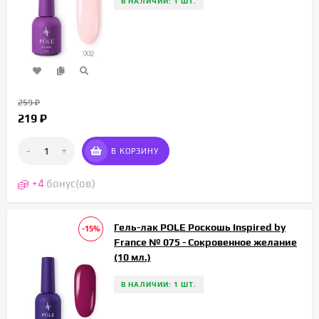
В НАЛИЧИИ: 1 ШТ.
259
₽
219
₽
-
+
В КОРЗИНУ
+
4
бонус(ов)
Гель-лак POLE Роскошь Inspired by
-15%
France № 075 - Сокровенное желание
(10 мл.)
В НАЛИЧИИ: 1 ШТ.