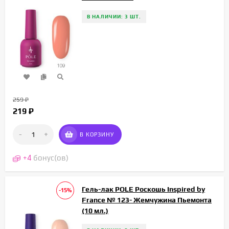
В НАЛИЧИИ: 3 ШТ.
259
₽
219
₽
-
+
В КОРЗИНУ
+
4
бонус(ов)
Гель-лак POLE Роскошь Inspired by
-15%
France № 123- Жемчужина Пьемонта
(10 мл.)