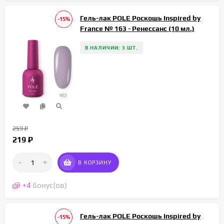
Гель-лак POLE Роскошь Inspired by
-15%
France № 163 - Ренессанс (10 мл.)
В НАЛИЧИИ: 3 ШТ.
259
₽
219
₽
-
+
В КОРЗИНУ
+
4
бонус(ов)
Гель-лак POLE Роскошь Inspired by
-15%