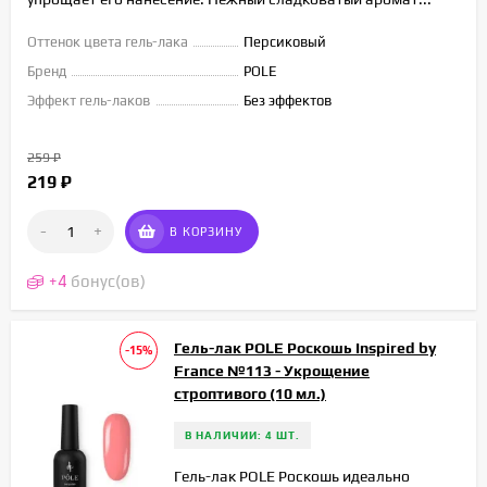
Оттенок цвета гель-лака
Персиковый
Бренд
POLE
Эффект гель-лаков
Без эффектов
259
₽
219
₽
-
+
В КОРЗИНУ
+
4
бонус(ов)
Гель-лак POLE Роскошь Inspired by
-15%
France №113 - Укрощение
строптивого (10 мл.)
В НАЛИЧИИ: 4 ШТ.
Гель-лак POLE Роскошь идеально