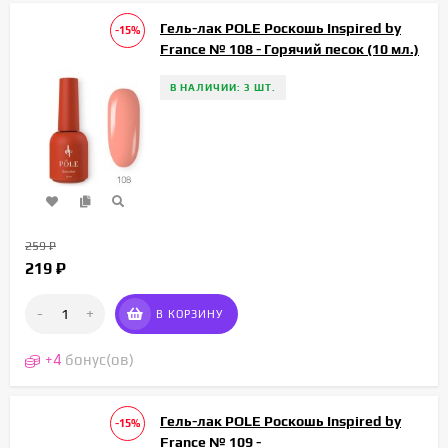
Гель-лак POLE Роскошь Inspired by
-15%
France № 108 - Горячий песок (10 мл.)
В НАЛИЧИИ: 3 ШТ.
259
₽
219
₽
-
+
В КОРЗИНУ
+
4
бонус(ов)
Гель-лак POLE Роскошь Inspired by
-15%
France № 109 -