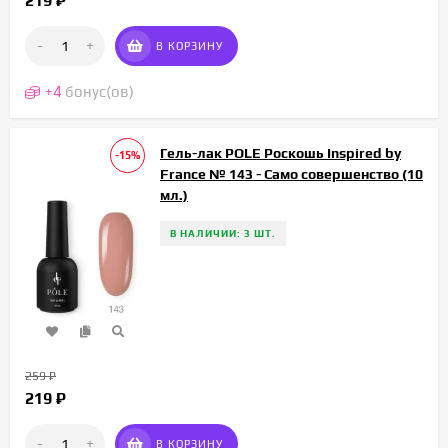
219
₽
-
+
В КОРЗИНУ
+
4
бонус(ов)
Гель-лак POLE Роскошь Inspired by
-15%
France № 143 - Само совершенство (10
мл.)
В НАЛИЧИИ: 3 ШТ.
259
₽
219
₽
-
+
В КОРЗИНУ