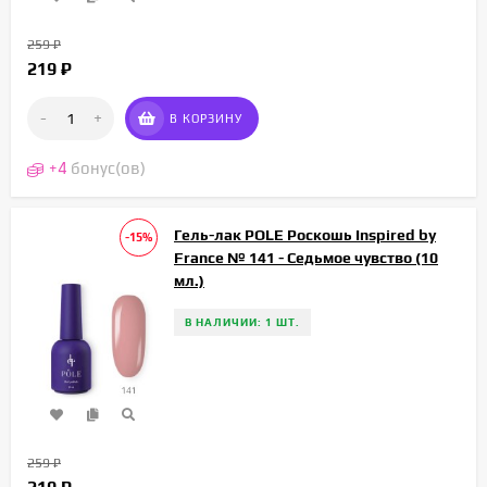
259
₽
219
₽
-
+
В КОРЗИНУ
+
4
бонус(ов)
Гель-лак POLE Роскошь Inspired by
-15%
France № 141 - Седьмое чувство (10
мл.)
В НАЛИЧИИ: 1 ШТ.
259
₽