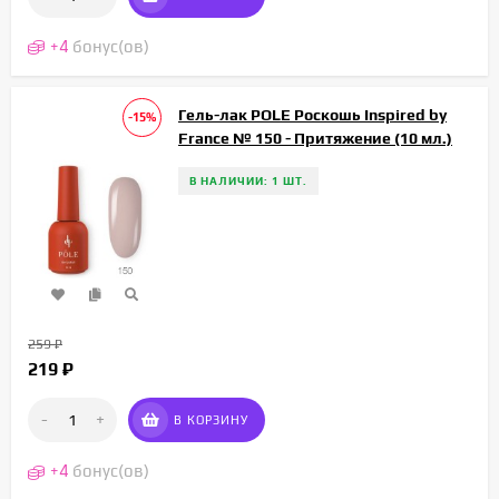
+
4
бонус(ов)
Гель-лак POLE Роскошь Inspired by
-15%
France № 150 - Притяжение (10 мл.)
В НАЛИЧИИ: 1 ШТ.
259
₽
219
₽
-
+
В КОРЗИНУ
+
4
бонус(ов)