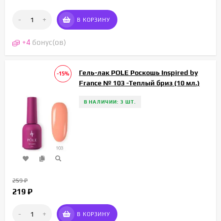
-
+
В КОРЗИНУ
+
4
бонус(ов)
Гель-лак POLE Роскошь Inspired by
-15%
France № 103 -Теплый бриз (10 мл.)
В НАЛИЧИИ: 3 ШТ.
259
₽
219
₽
-
+
В КОРЗИНУ